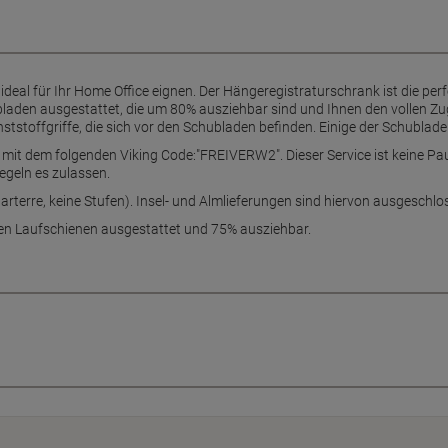
ideal für Ihr Home Office eignen. Der Hängeregistraturschrank ist die perf
aden ausgestattet, die um 80% ausziehbar sind und Ihnen den vollen Zugr
stoffgriffe, die sich vor den Schubladen befinden. Einige der Schublade
it dem folgenden Viking Code:"FREIVERW2". Dieser Service ist keine Paus
egeln es zulassen.
(parterre, keine Stufen). Insel- und Almlieferungen sind hiervon ausgesc
ten Laufschienen ausgestattet und 75% ausziehbar.