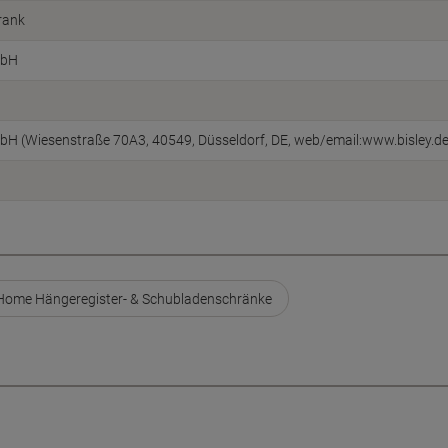
rank
mbH
bH (Wiesenstraße 70A3, 40549, Düsseldorf, DE, web/email:www.bisley.de
 Home Hängeregister- & Schubladenschränke