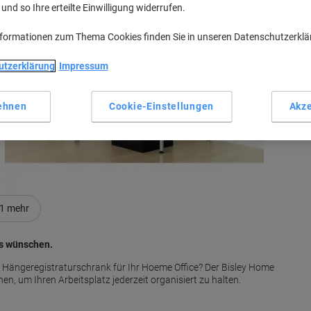
nd so Ihre erteilte Einwilligung widerrufen.
H
nformationen zum Thema Cookies finden Sie in unseren Datenschutzerkl
utzerklärung
Impressum
M
ehnen
Cookie-Einstellungen
Akze
1
mehr
es wünschen.
 Hängeregistraturschrank für Ihr Hoeme Office? Der Bisley Home
, um Ihren Arbeitsplatz jederzeit organisiert zu halten.