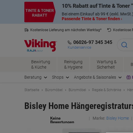
Skip
Skip
10% Rabatt auf Tinte & Toner
to
to
Content
Navigation
Bei einem Einkauf ab 99 € (exkl. MwSt.
Passende Tinte & Toner finden ›
Kostenlose Lieferung am nächsten Werktag*
Kostenlose
06026-97 345 345
Kundenservice
Bewirtung
Reinigung
Wartung &
B
& Küche
& Hygiene
Sicherheit
Beratung
Shops
Angebote & Saisonales
Startseite
Büromöbel
Büromöbel
Regale & Schränke
Hän
Bisley Home Hängeregistratu
Marke:
Bisley Home