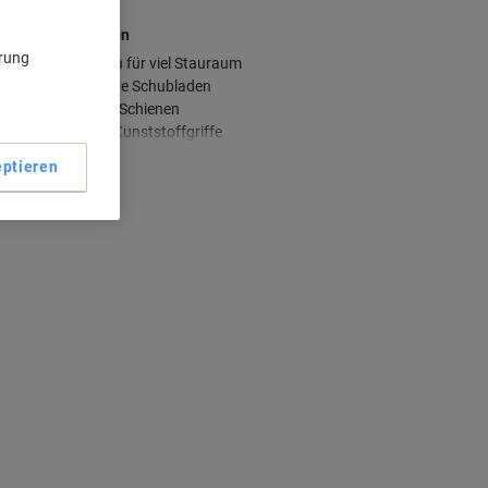
aupteigenschaften
ärung
Vier Schubladen für viel Stauraum
80% ausziehbare Schubladen
Kugelgelagerte Schienen
Leichtgängige Kunststoffgriffe
ehr anzeigen
ptieren