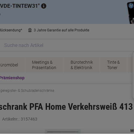
VDE-TINTEW31
)
 Rücksendung*
3 Jahre Garantie auf alle Produkte
Meetings &
Bürotechnik
Tinte &
üromöbel
Präsentation
& Elektronik
Toner
Prämienshop
geregister- & Schubladenschränke
rschrank PFA Home Verkehrsweiß 413
Artikelnr.:
3157463
M