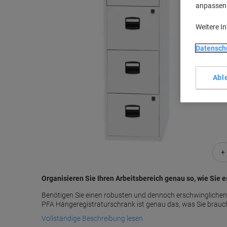
anpassen u
Weitere I
Datensch
Abl
+
Organisieren Sie Ihren Arbeitsbereich genau so, wie Sie 
Benötigen Sie einen robusten und dennoch erschwinglichen
PFA Hängeregistraturschrank ist genau das, was Sie brauchen
Vollständige Beschreibung lesen