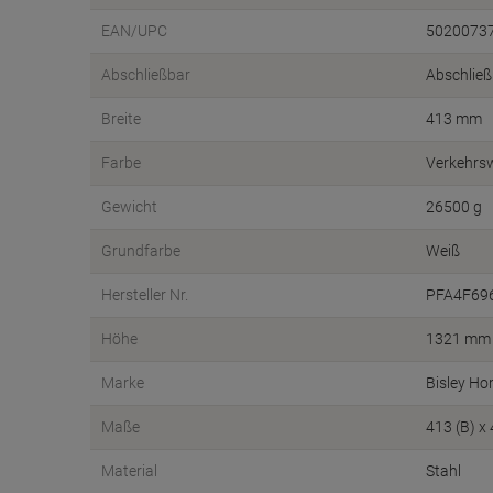
EAN/UPC
5020073
Abschließbar
Abschließ
Breite
413 mm
Farbe
Verkehrs
Gewicht
26500 g
Grundfarbe
Weiß
Hersteller Nr.
PFA4F69
Höhe
1321 mm
Marke
Bisley H
Maße
413 (B) x
Material
Stahl