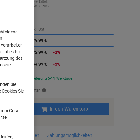
264,99 €
pro Stück
Ab 3 Stück
5,34 € inkl. USt
Sie
Menge
exkl. USt
chfolgend
sparen
on
Stück
1
279,99 €
 verarbeiten
it dies für
Stück
2
272,99 €
-2%
 Nutzung des
Stück
3+
264,99 €
-5%
unsere
Aktuell verfügbar
Lieferung 6-11 Werktage
nden Sie
rsand durch Lieferanten
e Cookies Sie
Menge
In den Warenkorb
Ihrem Gerät
itte
Zu einer Liste
Lieferinformationen
Zahlungsmöglichkeiten
frufen,