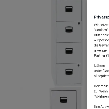
Privats
Wir setze
"Cookies" 
Drittanbie
wir perso
die Gewähr
jeweilige
Partner ("
Nähere In
unter "Coo
akzeptier
Indem Sie 
zu. Wenn s
"Ablehnen
Ihre Auswa