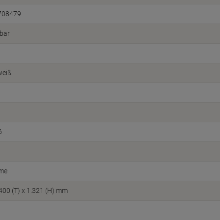
708479
bar
weiß
6
ome
 400 (T) x 1.321 (H) mm