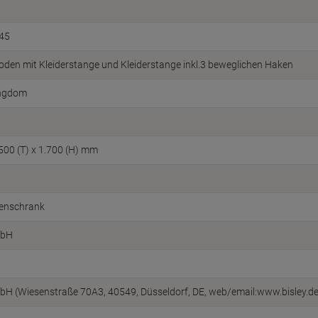
45
den mit Kleiderstange und Kleiderstange inkl.3 beweglichen Haken
ingdom
 500 (T) x 1.700 (H) mm
enschrank
mbH
bH (Wiesenstraße 70A3, 40549, Düsseldorf, DE, web/email:www.bisley.de