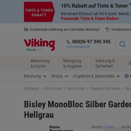
Skip
Skip
10% Rabatt auf Tinte & Toner
to
to
Content
Navigation
Bei einem Einkauf ab 99 € (exkl. MwSt.
Passende Tinte & Toner finden ›
Kostenlose Lieferung am nächsten Werktag*
Kostenlose
06026-97 345 345
Kundenservice
Bewirtung
Reinigung
Wartung &
B
& Küche
& Hygiene
Sicherheit
Beratung
Shops
Angebote & Saisonales
Startseite
Büromöbel
Büromöbel
Regale & Schränke
Spi
Bisley MonoBloc Silber Garde
Hellgrau
Marke:
Bisley
Artike