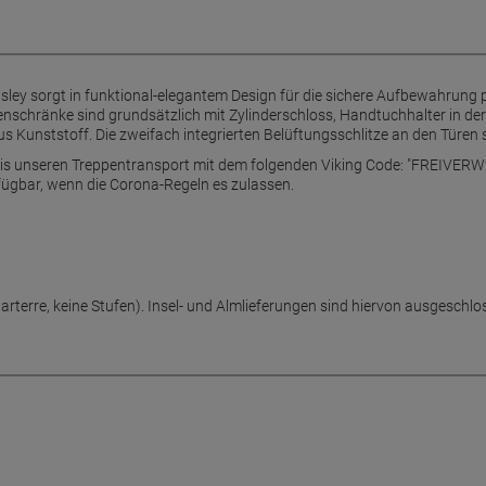
ey sorgt in funktional-elegantem Design für die sichere Aufbewahrung 
enschränke sind grundsätzlich mit Zylinderschloss, Handtuchhalter in de
s Kunststoff. Die zweifach integrierten Belüftungsschlitze an den Türen s
reis unseren Treppentransport mit dem folgenden Viking Code: "FREIVERW2"
verfügbar, wenn die Corona-Regeln es zulassen.
(parterre, keine Stufen). Insel- und Almlieferungen sind hiervon ausgesc