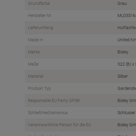
Grundfarbe
Grau
Hersteller Nr.
ML03S16
Lieferumfang
Hutfachbo
Made In
United K
Marke
Bisley
Maße
322 (B) x
Material
Silber
Produkt Typ
Garderob
Responsible EU Party GPSR
Bisley G
Schließmechanismus
Schlüssel
Verantwortliche Person für die EU
Bisley Gm