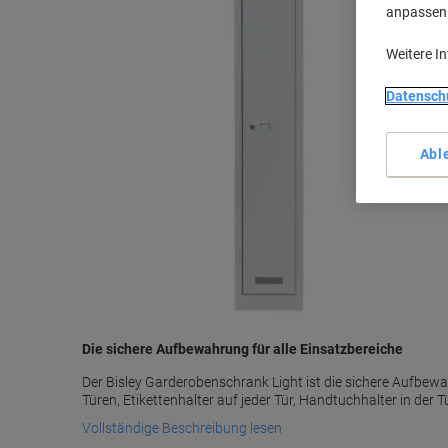
anpassen u
Weitere I
Datensch
Abl
Die sichere Aufbewahrung für alle Einsatzbereiche
Der Bisley Garderobenschrank Light ist die sichere Aufbewa
Türen, Etikettenhalter auf jeder Tür, Handtuchhalter in der T
Vollständige Beschreibung lesen