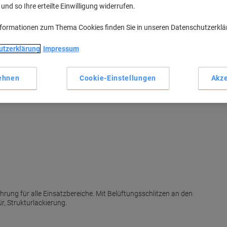
nd so Ihre erteilte Einwilligung widerrufen.
nformationen zum Thema Cookies finden Sie in unseren Datenschutzerkl
H
utzerklärung
Impressum
ehnen
Cookie-Einstellungen
Akze
M
hrung für alle Einsatzbereiche. Mit Belüftungsschlitzen an den
ür, Strukturlackierung.