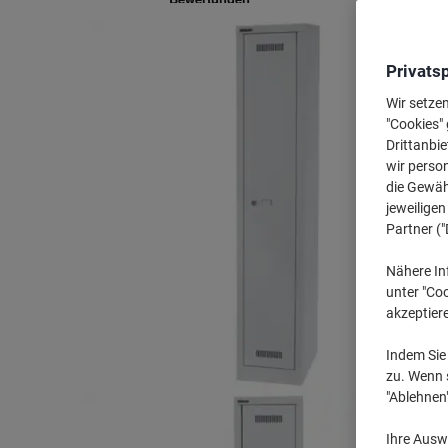
Privats
Wir setze
"Cookies" 
Drittanbie
wir perso
die Gewähr
jeweilige
Partner ("
Nähere In
unter "Coo
akzeptier
Indem Sie 
zu. Wenn s
"Ablehnen
Ihre Auswa