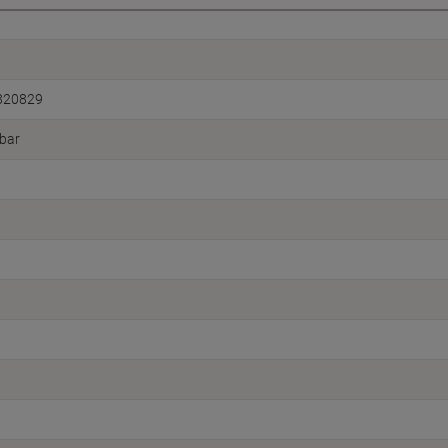
820829
bar