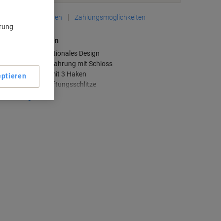
Lieferinformationen
Zahlungsmöglichkeiten
ärung
aupteigenschaften
Elegantes, funktionales Design
Sichere Aufbewahrung mit Schloss
Kleiderstange mit 3 Haken
ptieren
Integrierte Belüftungsschlitze
ehr anzeigen