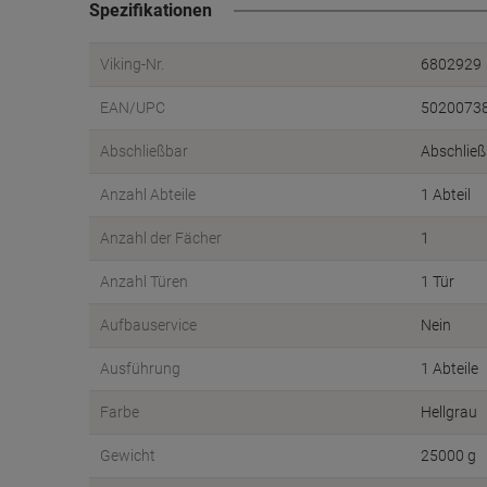
Spezifikationen
Viking-Nr.
6802929
EAN/UPC
5020073
Abschließbar
Abschließ
Anzahl Abteile
1 Abteil
Anzahl der Fächer
1
Anzahl Türen
1 Tür
Aufbauservice
Nein
Ausführung
1 Abteile
Farbe
Hellgrau
Gewicht
25000 g