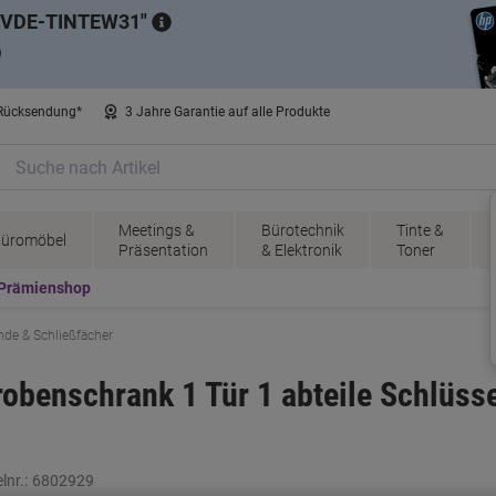
VDE-TINTEW31
)
 Rücksendung*
3 Jahre Garantie auf alle Produkte
Meetings &
Bürotechnik
Tinte &
üromöbel
Präsentation
& Elektronik
Toner
Prämienshop
nde & Schließfächer
robenschrank 1 Tür 1 abteile Schlüss
lnr.:
6802929