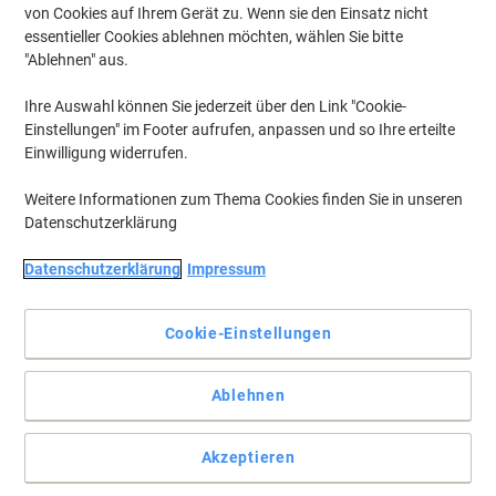
von Cookies auf Ihrem Gerät zu. Wenn sie den Einsatz nicht
essentieller Cookies ablehnen möchten, wählen Sie bitte
"Ablehnen" aus.
Ihre Auswahl können Sie jederzeit über den Link "Cookie-
Einstellungen" im Footer aufrufen, anpassen und so Ihre erteilte
Einwilligung widerrufen.
Weitere Informationen zum Thema Cookies finden Sie in unseren
Datenschutzerklärung
Datenschutzerklärung
Impressum
Die perfekte Lösung zum Löschen auf trocken abwischbaren
Whiteboards
Cookie-Einstellungen
Mit Hilfe des Bi-Office-Radierers bringen Sie Ihre Whiteboard-Tafel
innerhalb weniger Minuten zum Strahlen und machen sie
einsatzbereit – ganz ohne Sprays oder Reinigungsmittel.
Ablehnen
Vollständige Beschreibung lesen
Akzeptieren
Wechseln und sparen mit unserer