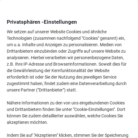
Skip
Skip
to
to
Content
Navigation
Privatsphären -Einstellungen
Wir setzen auf unserer Website Cookies und ähnliche
Technologien (zusammen nachfolgend "Cookies" genannt) ein,
Startseite
um u.a. Inhalte und Anzeigen zu personalisieren. Medien von
Meetings & Präsentation
Meetings & Präsentation
Whiteboard
Drittanbietern einzubinden oder Zugriffe auf unsere Website zu
Bi-Office Earth Whiteboardreiniger AA0617 1
analysieren. Hierbei verarbeiten wir personenbezogene Daten,
z.B. Ihre IP-Adresse und Browserinformationen. Soweit dies für
die Gewährleistung der Kernfunktionalität der Website
Marke:
Bi-Office
Artikelnr.:
6670593
erforderlich ist oder Sie der Nutzung des jeweiligen Service
zugestimmt haben, findet zudem eine Datenverarbeitung durch
unsere Partner ("Drittanbieter") statt.
Nähere Informationen zu den von uns eingebundenen Cookies
und Drittanbietern finden Sie unter "Cookie-Einstellungen". Dort
können Sie zudem detaillierter auswählen, welche Cookies Sie
akzeptieren möchten.
Indem Sie auf "Akzeptieren" klicken, stimmen Sie der Speicherung