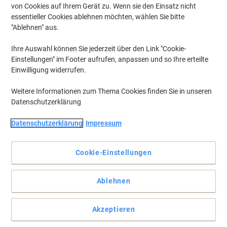
von Cookies auf Ihrem Gerät zu. Wenn sie den Einsatz nicht
essentieller Cookies ablehnen möchten, wählen Sie bitte
"Ablehnen" aus.
Ihre Auswahl können Sie jederzeit über den Link "Cookie-
Einstellungen" im Footer aufrufen, anpassen und so Ihre erteilte
Einwilligung widerrufen.
Weitere Informationen zum Thema Cookies finden Sie in unseren
Datenschutzerklärung
Datenschutzerklärung
Impressum
Ein Hauch von Orient für Ihre Büro oder Zuhause
Cookie-Einstellungen
Pinnen Sie Ihre Ideen, Pläne und Veranstaltungen an diese
Kamashi-Pinnwand von Bi-Office, damit Sie stets informiert und
gut vorbereitet bleiben.
Ablehnen
Vollständige Beschreibung lesen
Akzeptieren
Mehr Kaufen,
Mehr Sparen
zzgl. Versand
40,99 €
pro Stück
Ab 2 Stück