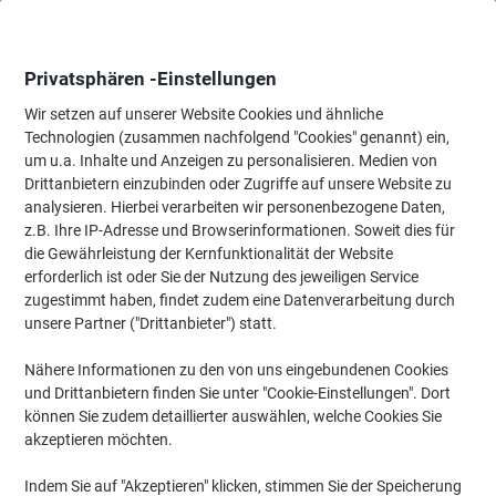
Skip
Skip
to
to
Content
Navigation
Privatsphären -Einstellungen
Wir setzen auf unserer Website Cookies und ähnliche
Technologien (zusammen nachfolgend "Cookies" genannt) ein,
Startseite
um u.a. Inhalte und Anzeigen zu personalisieren. Medien von
Meetings & Präsentation
Meetings & Präsentation
Visuelle K
Drittanbietern einzubinden oder Zugriffe auf unsere Website zu
Bi-Office Kamashi Pinnwand Wandmontage 60 (B)x45
analysieren. Hierbei verarbeiten wir personenbezogene Daten,
(H) cm Holz Schwarz, Braun
z.B. Ihre IP-Adresse und Browserinformationen. Soweit dies für
die Gewährleistung der Kernfunktionalität der Website
erforderlich ist oder Sie der Nutzung des jeweiligen Service
Marke:
Bi-Office
Artikelnr.:
5373441
zugestimmt haben, findet zudem eine Datenverarbeitung durch
unsere Partner ("Drittanbieter") statt.
Nähere Informationen zu den von uns eingebundenen Cookies
und Drittanbietern finden Sie unter "Cookie-Einstellungen". Dort
können Sie zudem detaillierter auswählen, welche Cookies Sie
akzeptieren möchten.
Indem Sie auf "Akzeptieren" klicken, stimmen Sie der Speicherung