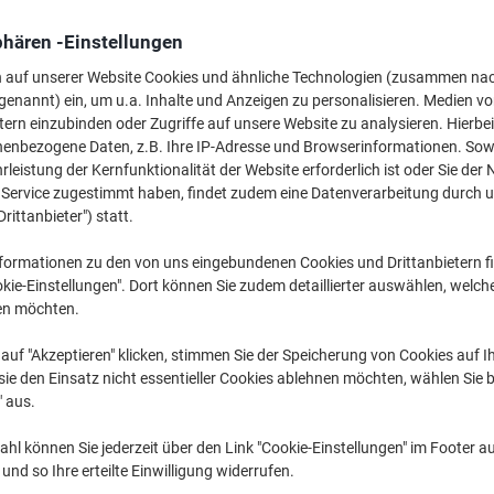
38,49 €
pro Stück
Ab 2 Stück
phären -Einstellungen
45,80 € inkl. USt
n auf unserer Website Cookies und ähnliche Technologien (zusammen na
genannt) ein, um u.a. Inhalte und Anzeigen zu personalisieren. Medien v
Menge
exkl. USt
tern einzubinden oder Zugriffe auf unsere Website zu analysieren. Hierbei
Stück
1
39,99 €
nenbezogene Daten, z.B. Ihre IP-Adresse und Browserinformationen. Sowe
leistung der Kernfunktionalität der Website erforderlich ist oder Sie der
Stück
2+
38,49 €
-3%
n Service zugestimmt haben, findet zudem eine Datenverarbeitung durch 
Drittanbieter") statt.
Aktuell verfügbar
Vor 17:00 Uhr be
formationen zu den von uns eingebundenen Cookies und Drittanbietern fi
Menge
kie-Einstellungen". Dort können Sie zudem detaillierter auswählen, welch
en möchten.
Zu einer Liste
auf "Akzeptieren" klicken, stimmen Sie der Speicherung von Cookies auf 
ie den Einsatz nicht essentieller Cookies ablehnen möchten, wählen Sie b
Lieferinformationen
Zahlu
" aus.
Haupteigenschaften
hl können Sie jederzeit über den Link "Cookie-Einstellungen" im Footer au
Magnetische Stahloberfläch
nd so Ihre erteilte Einwilligung widerrufen.
Ideal für Monatsplanung