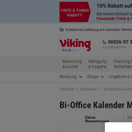
Skip
Skip
10% Rabatt auf
to
to
Content
Navigation
Bei einem Einkauf a
Passende Tinte & T
Kostenlose Lieferung am nächsten Werkt
3 Jahre Garantie auf alle Produkte
06026-97 
Kundenservice
Bewirtung
Reinigung
Wartung 
& Küche
& Hygiene
Sicherheit
Beratung
Shops
Angebote & 
Startseite
Bürobedarf
Schreibtisch-Auss
Bi-Office Kalender 
Ma