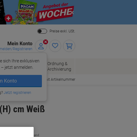
Close
Preise exkl. USt.
Mein Konto
elden/Registrieren
e sich Ihre exklusiven
ersand
Ordnung &
Bürobedarf
– jetzt anmelden.
Archivierung
Bestellen mit Artikelnummer
n Konto
g?
Jetzt registrieren
 (H) cm Weiß
zzgl. Versand