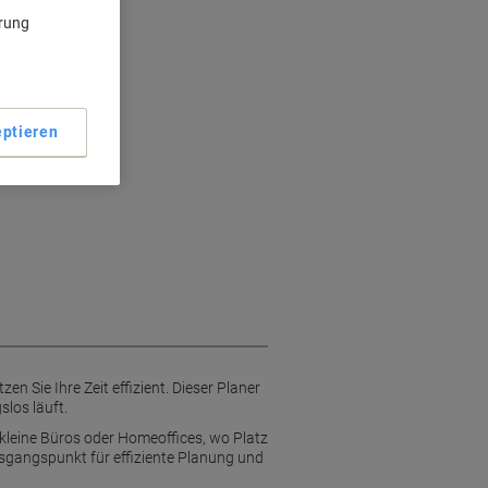
ärung
ahmen
ptieren
n Sie Ihre Zeit effizient. Dieser Planer
slos läuft.
 kleine Büros oder Homeoffices, wo Platz
Ausgangspunkt für effiziente Planung und