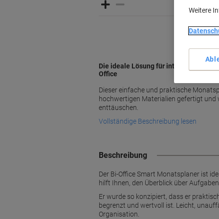
Weitere I
Datensch
Abl
Die ideale Lösung für intelligentes 
Office
Dieser einfache und praktische Monatspl
hochwertigen Materialien gefertigt und 
enttäuschen.
Vollständige Beschreibung lesen
Beschreibung
Der Bi-Office Smart Monatsplaner ist ide
hilft Ihnen, den Überblick über Aufgaben
Er wurde so konzipiert, dass er praktis
begrenzt und wertvoll ist. Leicht, unauf
Organisation.