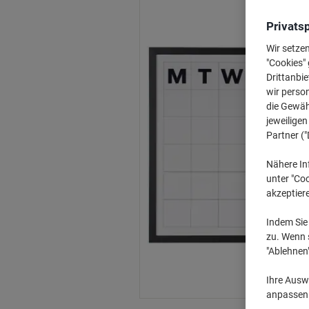
Privats
Wir setze
"Cookies" 
Drittanbie
wir perso
die Gewähr
jeweilige
Partner ("
Nähere In
unter "Coo
akzeptier
Indem Sie 
zu. Wenn s
"Ablehnen
Ihre Auswa
anpassen u