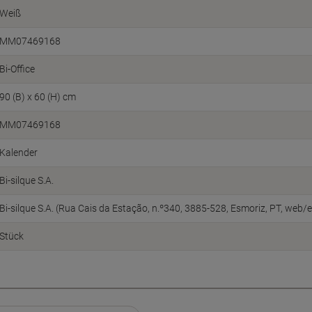
Weiß
MM07469168
Bi-Office
90 (B) x 60 (H) cm
MM07469168
Kalender
Bi-silque S.A.
Bi-silque S.A. (Rua Cais da Estação, n.º340, 3885-528, Esmoriz, PT, web
Stück