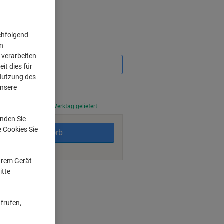
chfolgend
on
Sie
sparen
 verarbeiten
it dies für
 Nutzung des
unsere
stellt, am nächsten Werktag geliefert
nden Sie
e Cookies Sie
In den Warenkorb
Ihrem Gerät
itte
ngsmöglichkeiten
frufen,
e