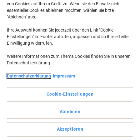
von Cookies auf Ihrem Gerät zu. Wenn sie den Einsatz nicht
essentieller Cookies ablehnen möchten, wählen Sie bitte
"Ablehnen" aus.
Ihre Auswahl können Sie jederzeit über den Link "Cookie-
Einstellungen" im Footer aufrufen, anpassen und so Ihre erteilte
Einwilligung widerrufen.
Weitere Informationen zum Thema Cookies finden Sie in unseren
Datenschutzerklärung
Datenschutzerklärung
Impressum
Cookie-Einstellungen
Bi-Office ermöglicht flexible Präsentationen mit klappbarer
Ablehnen
Dreifachtafel
Nutzen Sie dieses Whiteboard von Bi-Office, um Informationen
Akzeptieren
aufzuschreiben und Zeichnungen zu erstellen und auszustellen,
aber auch, um vertrauliches oder vorab vorbereitetes Material zu