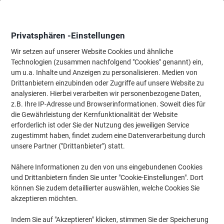
Skip
Skip
to
to
Content
Navigation
Privatsphären -Einstellungen
Wir setzen auf unserer Website Cookies und ähnliche
Technologien (zusammen nachfolgend "Cookies" genannt) ein,
Startseite
um u.a. Inhalte und Anzeigen zu personalisieren. Medien von
Meetings & Präsentation
Meetings & Präsentation
Whiteboard
Drittanbietern einzubinden oder Zugriffe auf unsere Website zu
Bi-Office Earth Klappbares Whiteboard Magnetisch
analysieren. Hierbei verarbeiten wir personenbezogene Daten,
Beidseitig 120 (B) x 90 (H) cm Weiß
z.B. Ihre IP-Adresse und Browserinformationen. Soweit dies für
die Gewährleistung der Kernfunktionalität der Website
erforderlich ist oder Sie der Nutzung des jeweiligen Service
Marke:
Bi-Office
Artikelnr.:
1037072
zugestimmt haben, findet zudem eine Datenverarbeitung durch
unsere Partner ("Drittanbieter") statt.
Nähere Informationen zu den von uns eingebundenen Cookies
und Drittanbietern finden Sie unter "Cookie-Einstellungen". Dort
können Sie zudem detaillierter auswählen, welche Cookies Sie
akzeptieren möchten.
Indem Sie auf "Akzeptieren" klicken, stimmen Sie der Speicherung