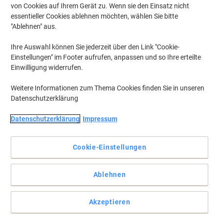
von Cookies auf Ihrem Gerät zu. Wenn sie den Einsatz nicht
essentieller Cookies ablehnen möchten, wählen Sie bitte
"Ablehnen" aus.
Ihre Auswahl können Sie jederzeit über den Link "Cookie-
Einstellungen" im Footer aufrufen, anpassen und so Ihre erteilte
Einwilligung widerrufen.
Weitere Informationen zum Thema Cookies finden Sie in unseren
Datenschutzerklärung
Datenschutzerklärung
Impressum
Aufkehren und der Dreck ist weg
Die feste Kehrschaufel mit robuster Bürste und einem stabilen
Cookie-Einstellungen
Griff zum Auffegen von Schmutz, ob innen oder außen
Vollständige Beschreibung lesen
Ablehnen
Mehr Kaufen,
Mehr Sparen
zzgl. Versand
3,49 €
pro Stück
Ab 2 Stück
Akzeptieren
4,15 € inkl. USt