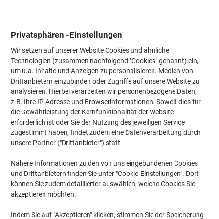
Skip
Skip
to
to
Content
Navigation
Privatsphären -Einstellungen
Wir setzen auf unserer Website Cookies und ähnliche
Technologien (zusammen nachfolgend "Cookies" genannt) ein,
Startseite
um u.a. Inhalte und Anzeigen zu personalisieren. Medien von
Ordnung & Archivierung
Ordner & Mappen
Ordner & Ringbüc
Drittanbietern einzubinden oder Zugriffe auf unsere Website zu
Bene No.1 Power Ordner Breit DIN A4 80 mm Gelb 2
analysieren. Hierbei verarbeiten wir personenbezogene Daten,
Ringe 301400GE Pappkarton Matt Hochformat
z.B. Ihre IP-Adresse und Browserinformationen. Soweit dies für
die Gewährleistung der Kernfunktionalität der Website
erforderlich ist oder Sie der Nutzung des jeweiligen Service
Marke:
Bene
Artikelnr.:
1077169
zugestimmt haben, findet zudem eine Datenverarbeitung durch
unsere Partner ("Drittanbieter") statt.
Nähere Informationen zu den von uns eingebundenen Cookies
Nachhaltig
und Drittanbietern finden Sie unter "Cookie-Einstellungen". Dort
können Sie zudem detaillierter auswählen, welche Cookies Sie
akzeptieren möchten.
Indem Sie auf "Akzeptieren" klicken, stimmen Sie der Speicherung