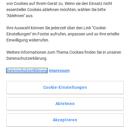
von Cookies auf Ihrem Gerät zu. Wenn sie den Einsatz nicht
essentieller Cookies ablehnen möchten, wählen Sie bitte
"Ablehnen" aus.
Ihre Auswahl können Sie jederzeit über den Link "Cookie-
Einstellungen" im Footer aufrufen, anpassen und so Ihre erteilte
Einwilligung widerrufen.
Weitere Informationen zum Thema Cookies finden Sie in unseren
Datenschutzerklärung
Datenschutzerklärung
Impressum
Cookie-Einstellungen
Der Bene‑Ordner No.1 Power bietet hohe Kapazität für 600 Blatt
Ablehnen
Der Ordner Bene No.1 Power 301400GE ist ein breiter A4-Ordner
aus Pappkarton mit matt gelber Oberfläche, 75‑mm‑Ringen und
Akzeptieren
selbstklebendem Rückenetikett.