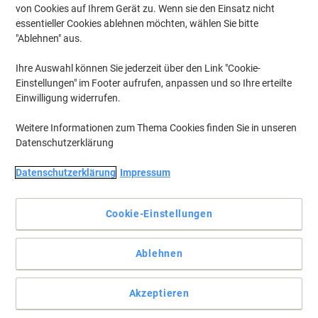
von Cookies auf Ihrem Gerät zu. Wenn sie den Einsatz nicht
essentieller Cookies ablehnen möchten, wählen Sie bitte
"Ablehnen" aus.
Ihre Auswahl können Sie jederzeit über den Link "Cookie-
Einstellungen" im Footer aufrufen, anpassen und so Ihre erteilte
Einwilligung widerrufen.
Weitere Informationen zum Thema Cookies finden Sie in unseren
Datenschutzerklärung
Datenschutzerklärung
Impressum
Praktisch, einfach, schnell
Cookie-Einstellungen
Die AVERY Frankieretiketten 3440 eignen sich hervorragend zur
Befestigung an Umschlägen oder ähnlichem und lassen sich
spielend leicht beschriften.
Ablehnen
Vollständige Beschreibung lesen
Akzeptieren
Mehr Kaufen,
Mehr Sparen
zzgl. Versand
24,89 €
pro Pack
Ab 5 Pack