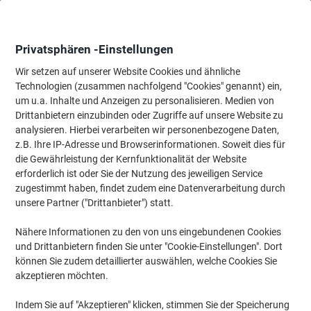
Skip
Skip
to
to
Content
Navigation
Privatsphären -Einstellungen
Wir setzen auf unserer Website Cookies und ähnliche
Technologien (zusammen nachfolgend "Cookies" genannt) ein,
Startseite
um u.a. Inhalte und Anzeigen zu personalisieren. Medien von
Papier, Versand & Pakete
Papier & Etiketten
Etiketten
Frank
Drittanbietern einzubinden oder Zugriffe auf unsere Website zu
AVERY Zweckform 3440 Frankieretiketten Weiß 163 x
analysieren. Hierbei verarbeiten wir personenbezogene Daten,
43 mm 250 Blatt à 2 Etiketten
z.B. Ihre IP-Adresse und Browserinformationen. Soweit dies für
die Gewährleistung der Kernfunktionalität der Website
erforderlich ist oder Sie der Nutzung des jeweiligen Service
Marke:
AVERY Zweckform
Artikelnr.:
3440
zugestimmt haben, findet zudem eine Datenverarbeitung durch
unsere Partner ("Drittanbieter") statt.
Nähere Informationen zu den von uns eingebundenen Cookies
und Drittanbietern finden Sie unter "Cookie-Einstellungen". Dort
können Sie zudem detaillierter auswählen, welche Cookies Sie
akzeptieren möchten.
Indem Sie auf "Akzeptieren" klicken, stimmen Sie der Speicherung