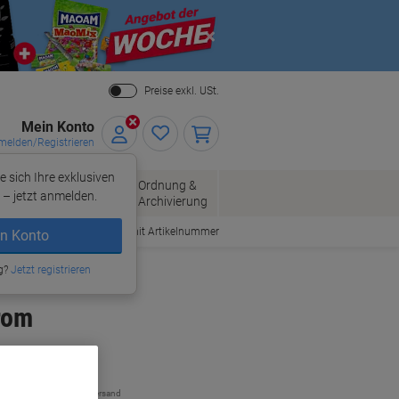
Close
Preise exkl. USt.
Mein Konto
elden/Registrieren
e sich Ihre exklusiven
ersand
Ordnung &
Bürobedarf
– jetzt anmelden.
Archivierung
Bestellen mit Artikelnummer
n Konto
g?
Jetzt registrieren
rom
zzgl. Versand