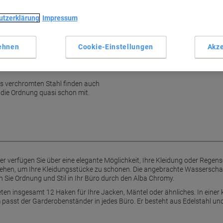
utzerklärung
Impressum
ehnen
Cookie-Einstellungen
Akze
ängen
s verchromten Stahl finden auch
 die Ordnung quasi schon mit.
 verfügen Sie über eine elegante Möglichkeit, Ihre Kleidung oder Regen
sehen, um Ihre Kleidungsstücke zu schonen. Die angebrachte Wasserscha
n Sie Ordnung und Stil in Ihr Büro durch den Alba Chromy.
en insgesamt 12 Haken für Ihre Jacken, Mäntel oder ähnliches. In einer 
asst der Garderobenständer in jedes Büro. Er besteht aus Edelstahl und