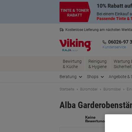
Skip
Skip
10% Rabatt auf
to
to
Content
Navigation
Bei einem Einkauf a
Passende Tinte & T
Kostenlose Lieferung am nächsten Werkt
3 Jahre Garantie auf alle Produkte
06026-97 
Kundenservice
Bewirtung
Reinigung
Wartung 
& Küche
& Hygiene
Sicherheit
Beratung
Shops
Angebote & 
Startseite
Büromöbel
Büromöbel
Ein
Alba Garderobenst
Ma