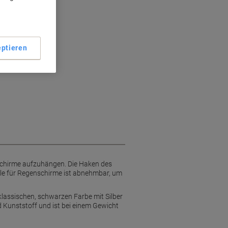
ptieren
schirme aufzuhängen. Die Haken des
le für Regenschirme ist abnehmbar, um
klassischen, schwarzen Farbe mit Silber
 Kunststoff und ist bei einem Gewicht