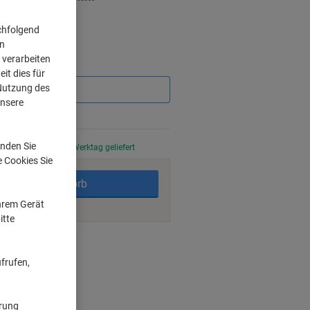
chfolgend
on
 verarbeiten
Sie
it dies für
sparen
 Nutzung des
unsere
%
nden Sie
stellt, am nächsten Werktag geliefert
e Cookies Sie
In den Warenkorb
Ihrem Gerät
itte
ngsmöglichkeiten
frufen,
ärung