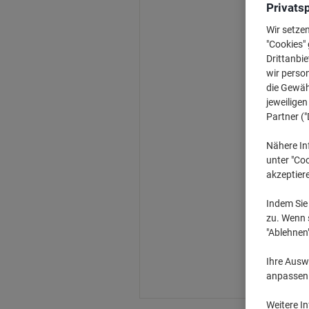
Privats
Wir setze
"Cookies" 
Drittanbie
wir perso
die Gewähr
jeweilige
Partner ("
Nähere In
unter "Coo
akzeptier
Indem Sie 
zu. Wenn s
"Ablehnen
Ihre Auswa
anpassen u
Weitere I