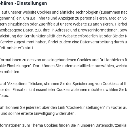
109,99 €
pro Stück
phären -Einstellungen
Ab 3 Stück
n auf unserer Website Cookies und ähnliche Technologien (zusammen na
130,89 € inkl. USt
genannt) ein, um u.a. Inhalte und Anzeigen zu personalisieren. Medien v
tern einzubinden oder Zugriffe auf unsere Website zu analysieren. Hierbei
Menge
exkl. USt
nenbezogene Daten, z.B. Ihre IP-Adresse und Browserinformationen. Sowe
leistung der Kernfunktionalität der Website erforderlich ist oder Sie der
Stück
1-2
114,99 €
n Service zugestimmt haben, findet zudem eine Datenverarbeitung durch 
Stück
3+
109,99 €
-4
Drittanbieter") statt.
formationen zu den von uns eingebundenen Cookies und Drittanbietern fi
Aktuell verfügbar
Vor 17:00 Uhr be
kie-Einstellungen". Dort können Sie zudem detaillierter auswählen, welch
en möchten.
Menge
auf "Akzeptieren" klicken, stimmen Sie der Speicherung von Cookies auf 
Zu einer Liste
ie den Einsatz nicht essentieller Cookies ablehnen möchten, wählen Sie b
" aus.
Lieferinformationen
Zahlu
hl können Sie jederzeit über den Link "Cookie-Einstellungen" im Footer au
nd so Ihre erteilte Einwilligung widerrufen.
nformationen zum Thema Cookies finden Sie in unseren Datenschutzerkl