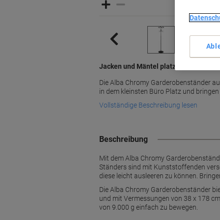
Datensch
Abl
Jacken und Mäntel platzsparend aufh
Die Alba Chromy Garderobenständer au
in dem kleinsten Büro Platz und bringen
Vollständige Beschreibung lesen
Beschreibung
Mit dem Alba Chromy Garderobenständer
Ständers sind mit Kunststoffenden ver
diese leicht ausleeren zu können. Bringe
Die Alba Chromy Garderobenständer biet
und mit Vermessungen von 38 x 178 cm p
von 9.000 g einfach zu bewegen.