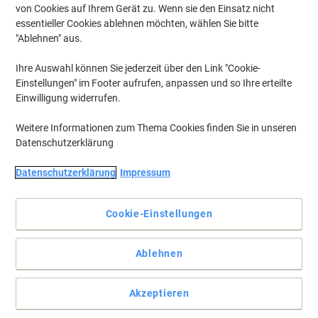
von Cookies auf Ihrem Gerät zu. Wenn sie den Einsatz nicht
essentieller Cookies ablehnen möchten, wählen Sie bitte
Um zuvor gespeicherte Drucker und / oder zuvor erworbene Patronen
anzuzeigen, bitte
"Ablehnen" aus.
anmelden
Ihre Auswahl können Sie jederzeit über den Link "Cookie-
Xerox Workcentre 7232 V/Splx
(1)
Einstellungen" im Footer aufrufen, anpassen und so Ihre erteilte
Einwilligung widerrufen.
Filtern nach
Weitere Informationen zum Thema Cookies finden Sie in unseren
Xerox Fixiereinheit 008R12941 3 Stück à
Datenschutzerklärung
5000 Stück
Datenschutzerklärung
Impressum
Mehr Kaufen,
Mehr Sparen
119,99 €
pro Pack
Ab 2 Pack
Cookie-Einstellungen
142,79 € inkl. USt
zzgl. Versand
Aktuell verfügbar
Vor 23:59 Uhr bestellt,
Ablehnen
Lieferzeit innerhalb von 3-6 Werktagen
Versand durch Lieferanten
Menge
Akzeptieren