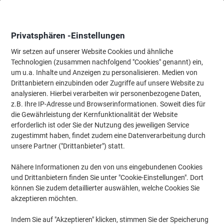
Skip
Skip
to
to
Content
Navigation
Privatsphären -Einstellungen
Wir setzen auf unserer Website Cookies und ähnliche
Technologien (zusammen nachfolgend "Cookies" genannt) ein,
Startseite
um u.a. Inhalte und Anzeigen zu personalisieren. Medien von
Tinten und Toner Suchmaschine
Drittanbietern einzubinden oder Zugriffe auf unsere Website zu
Passende Tinte, Toner oder Beschriftungsbänder für Ihr
analysieren. Hierbei verarbeiten wir personenbezogene Daten,
Gerät finden
z.B. Ihre IP-Adresse und Browserinformationen. Soweit dies für
die Gewährleistung der Kernfunktionalität der Website
erforderlich ist oder Sie der Nutzung des jeweiligen Service
Wählen Sie Marke, Serie & Modell aus
zugestimmt haben, findet zudem eine Datenverarbeitung durch
unsere Partner ("Drittanbieter") statt.
Xerox
Nähere Informationen zu den von uns eingebundenen Cookies
und Drittanbietern finden Sie unter "Cookie-Einstellungen". Dort
Workcentre
können Sie zudem detaillierter auswählen, welche Cookies Sie
akzeptieren möchten.
Xerox Workcentre 7232 V/Splx
Indem Sie auf "Akzeptieren" klicken, stimmen Sie der Speicherung