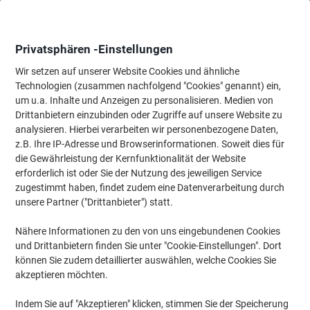
Skip
Skip
to
to
Content
Navigation
Privatsphären -Einstellungen
Wir setzen auf unserer Website Cookies und ähnliche
Technologien (zusammen nachfolgend "Cookies" genannt) ein,
Startseite
um u.a. Inhalte und Anzeigen zu personalisieren. Medien von
Tinten und Toner Suchmaschine
Drittanbietern einzubinden oder Zugriffe auf unsere Website zu
Passende Tinte, Toner oder Beschriftungsbänder für Ihr
analysieren. Hierbei verarbeiten wir personenbezogene Daten,
Gerät finden
z.B. Ihre IP-Adresse und Browserinformationen. Soweit dies für
die Gewährleistung der Kernfunktionalität der Website
erforderlich ist oder Sie der Nutzung des jeweiligen Service
Wählen Sie Marke, Serie & Modell aus
zugestimmt haben, findet zudem eine Datenverarbeitung durch
unsere Partner ("Drittanbieter") statt.
Samsung
Nähere Informationen zu den von uns eingebundenen Cookies
und Drittanbietern finden Sie unter "Cookie-Einstellungen". Dort
Xpress M
können Sie zudem detaillierter auswählen, welche Cookies Sie
akzeptieren möchten.
Samsung Xpress M 2625 F
Indem Sie auf "Akzeptieren" klicken, stimmen Sie der Speicherung