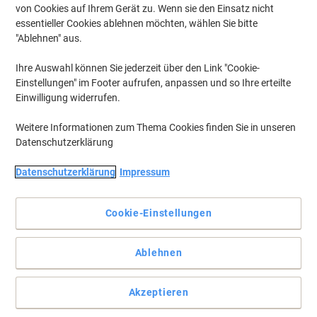
von Cookies auf Ihrem Gerät zu. Wenn sie den Einsatz nicht
essentieller Cookies ablehnen möchten, wählen Sie bitte
Um zuvor gespeicherte Drucker und / oder zuvor erworbene Patronen
anzuzeigen, bitte
"Ablehnen" aus.
anmelden
Ihre Auswahl können Sie jederzeit über den Link "Cookie-
Samsung Xpress M 2625 F Toner Druckerpatronen
(5)
Einstellungen" im Footer aufrufen, anpassen und so Ihre erteilte
Einwilligung widerrufen.
Filtern nach
Weitere Informationen zum Thema Cookies finden Sie in unseren
Inkl.
Eigenmarke
Datenschutzerklärung
Geschenk
Viking MLT-D116L Kompatibel Samsung
Tonerkartusche Schwarz
Datenschutzerklärung
Impressum
Mehr Kaufen,
Mehr Sparen
Cookie-Einstellungen
44,49 €
pro Stück
Ab 3 Stück
52,94 € inkl. USt
zzgl. Versand
Ablehnen
Aktuell verfügbar
Lieferung 2-3 Werktage
Menge
Akzeptieren