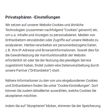
Skip
Skip
to
to
Content
Navigation
Privatsphären -Einstellungen
Wir setzen auf unserer Website Cookies und ähnliche
Technologien (zusammen nachfolgend "Cookies" genannt) ein,
Startseite
um u.a. Inhalte und Anzeigen zu personalisieren. Medien von
Tinten und Toner Suchmaschine
Drittanbietern einzubinden oder Zugriffe auf unsere Website zu
Passende Tinte, Toner oder Beschriftungsbänder für Ihr
analysieren. Hierbei verarbeiten wir personenbezogene Daten,
Gerät finden
z.B. Ihre IP-Adresse und Browserinformationen. Soweit dies für
die Gewährleistung der Kernfunktionalität der Website
erforderlich ist oder Sie der Nutzung des jeweiligen Service
Wählen Sie Marke, Serie & Modell aus
zugestimmt haben, findet zudem eine Datenverarbeitung durch
unsere Partner ("Drittanbieter") statt.
Samsung
Nähere Informationen zu den von uns eingebundenen Cookies
und Drittanbietern finden Sie unter "Cookie-Einstellungen". Dort
Xpress M
können Sie zudem detaillierter auswählen, welche Cookies Sie
akzeptieren möchten.
Samsung Xpress M 2625 DW
Indem Sie auf "Akzeptieren" klicken, stimmen Sie der Speicherung