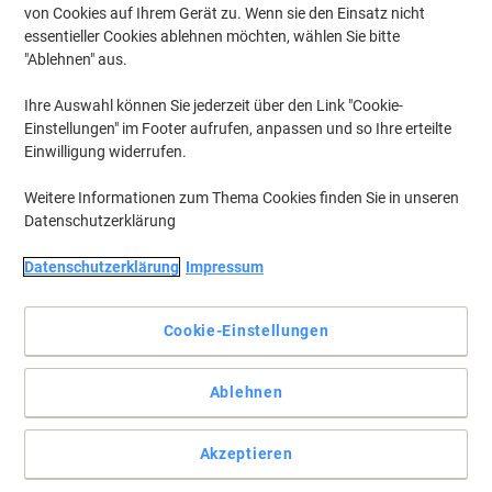
von Cookies auf Ihrem Gerät zu. Wenn sie den Einsatz nicht
essentieller Cookies ablehnen möchten, wählen Sie bitte
Um zuvor gespeicherte Drucker und / oder zuvor erworbene Patronen
anzuzeigen, bitte
"Ablehnen" aus.
anmelden
Ihre Auswahl können Sie jederzeit über den Link "Cookie-
Samsung Xpress M 2625 DW Toner Druckerpatronen
(5)
Einstellungen" im Footer aufrufen, anpassen und so Ihre erteilte
Einwilligung widerrufen.
Filtern nach
Weitere Informationen zum Thema Cookies finden Sie in unseren
Inkl.
Eigenmarke
Datenschutzerklärung
Geschenk
Viking MLT-D116L Kompatibel Samsung
Tonerkartusche Schwarz
Datenschutzerklärung
Impressum
Mehr Kaufen,
Mehr Sparen
Cookie-Einstellungen
44,49 €
pro Stück
Ab 3 Stück
52,94 € inkl. USt
zzgl. Versand
Ablehnen
Aktuell verfügbar
Vor 17:00 Uhr bestellt, am
nächsten Werktag geliefert
Menge
Akzeptieren