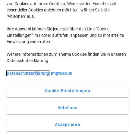
von Cookies auf Ihrem Gerät zu. Wenn sie den Einsatz nicht
essentieller Cookies ablehnen möchten, wählen Sie bitte
Um zuvor gespeicherte Drucker und / oder zuvor erworbene Patronen
anzuzeigen, bitte
"Ablehnen" aus.
anmelden
Ihre Auswahl können Sie jederzeit über den Link "Cookie-
OKI C 830 Toner Druckerpatronen
(5)
Einstellungen" im Footer aufrufen, anpassen und so Ihre erteilte
Einwilligung widerrufen.
Filtern nach
Weitere Informationen zum Thema Cookies finden Sie in unseren
OKI 44064011 Original Trommel Cyan
Datenschutzerklärung
Mehr Kaufen,
Mehr Sparen
Datenschutzerklärung
Impressum
194,99 €
pro Stück
Ab 3 Stück
232,04 € inkl. USt
Cookie-Einstellungen
zzgl. Versand
Aktuell verfügbar
Vor 17:00 Uhr bestellt,
Lieferzeit innerhalb von 2-5 Werktagen
Ablehnen
Versand durch Lieferanten
Menge
Akzeptieren