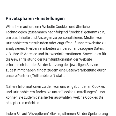
Skip
Skip
to
to
Content
Navigation
Privatsphären -Einstellungen
Wir setzen auf unserer Website Cookies und ähnliche
Technologien (zusammen nachfolgend "Cookies" genannt) ein,
Startseite
um u.a. Inhalte und Anzeigen zu personalisieren. Medien von
Tinten und Toner Suchmaschine
Drittanbietern einzubinden oder Zugriffe auf unsere Website zu
Passende Tinte, Toner oder Beschriftungsbänder für Ihr
analysieren. Hierbei verarbeiten wir personenbezogene Daten,
Gerät finden
z.B. Ihre IP-Adresse und Browserinformationen. Soweit dies für
die Gewährleistung der Kernfunktionalität der Website
erforderlich ist oder Sie der Nutzung des jeweiligen Service
Wählen Sie Marke, Serie & Modell aus
zugestimmt haben, findet zudem eine Datenverarbeitung durch
unsere Partner ("Drittanbieter") statt.
OKI
Nähere Informationen zu den von uns eingebundenen Cookies
und Drittanbietern finden Sie unter "Cookie-Einstellungen". Dort
C
können Sie zudem detaillierter auswählen, welche Cookies Sie
akzeptieren möchten.
OKI C 830
Indem Sie auf "Akzeptieren" klicken, stimmen Sie der Speicherung