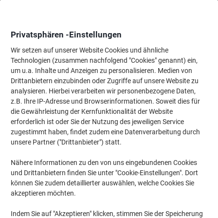
Skip
Skip
to
to
Content
Navigation
Privatsphären -Einstellungen
Wir setzen auf unserer Website Cookies und ähnliche
Technologien (zusammen nachfolgend "Cookies" genannt) ein,
Startseite
um u.a. Inhalte und Anzeigen zu personalisieren. Medien von
Tinten und Toner Suchmaschine
Drittanbietern einzubinden oder Zugriffe auf unsere Website zu
Passende Tinte, Toner oder Beschriftungsbänder für Ihr
analysieren. Hierbei verarbeiten wir personenbezogene Daten,
Gerät finden
z.B. Ihre IP-Adresse und Browserinformationen. Soweit dies für
die Gewährleistung der Kernfunktionalität der Website
erforderlich ist oder Sie der Nutzung des jeweiligen Service
Wählen Sie Marke, Serie & Modell aus
zugestimmt haben, findet zudem eine Datenverarbeitung durch
unsere Partner ("Drittanbieter") statt.
NCR
Nähere Informationen zu den von uns eingebundenen Cookies
und Drittanbietern finden Sie unter "Cookie-Einstellungen". Dort
SelfServ
können Sie zudem detaillierter auswählen, welche Cookies Sie
akzeptieren möchten.
NCR SelfServ 28
Indem Sie auf "Akzeptieren" klicken, stimmen Sie der Speicherung