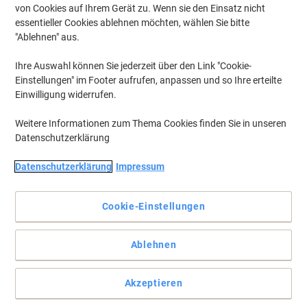
von Cookies auf Ihrem Gerät zu. Wenn sie den Einsatz nicht
essentieller Cookies ablehnen möchten, wählen Sie bitte
Um zuvor gespeicherte Drucker und / oder zuvor erworbene Patronen
anzuzeigen, bitte
"Ablehnen" aus.
anmelden
Ihre Auswahl können Sie jederzeit über den Link "Cookie-
NCR SelfServ 28 Tintenpatronen
(1)
Einstellungen" im Footer aufrufen, anpassen und so Ihre erteilte
Einwilligung widerrufen.
Filtern nach
Weitere Informationen zum Thema Cookies finden Sie in unseren
HP C6602A Original Tintenpatrone
Datenschutzerklärung
C6602A Schwarz
Datenschutzerklärung
Impressum
Mehr Kaufen,
Mehr Sparen
19,99 €
pro Stück
Ab 3 Stück
Cookie-Einstellungen
23,79 € inkl. USt
zzgl. Versand
Aktuell verfügbar
Lieferung 3-6 Werktage
Ablehnen
Versand durch Lieferanten
Menge
Akzeptieren