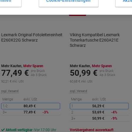
ehnen
Cookie-Einstellungen
Akze
Inkl.
Geschenk
Lexmark Original Fotoleitereinheit
Viking Kompatibel Lexmark
E260X22G Schwarz
Tonerkartusche E260A21E
Schwarz
Mehr Kaufen,
Mehr Sparen
Mehr Kaufen,
Mehr Sparen
77,49 €
50,99 €
pro Stück
pro Stück
Ab 3 Stück
Ab 3 Stück
92,21 € inkl. USt
60,68 € inkl. USt
zzgl. Versand
zzgl. Versand
Sie
S
Menge
exkl. USt
Menge
exkl. USt
sparen
s
1-2
80,49 €
1
56,29 €
3+
77,49 €
-3%
2
53,69 €
-4%
3+
50,99 €
-9%
Aktuell verfügbar
Vor 17:00 Uhr
Vorübergehend ausverkauft