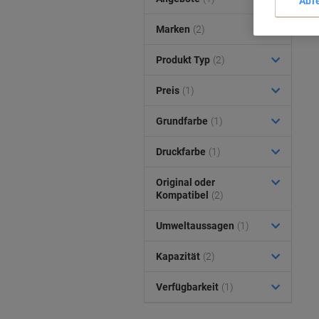
Abl
Marken
(2)
Produkt Typ
(2)
Preis
(1)
Grundfarbe
(1)
Druckfarbe
(1)
Original oder
Kompatibel
(2)
Umweltaussagen
(1)
Kapazität
(2)
Verfügbarkeit
(1)