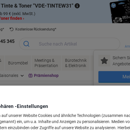
 Tinte & Toner
VDE-TINTEW31
b 99 € (exkl. MwSt.)
oner finden ›
ag*
Kostenlose Rücksendung*
345 345
Anm
Sichern Si
&
Meetings &
Bürotechnik
Tinte &
Papier, V
Büromöbel
Angebote 
Präsentation
& Elektronik
Toner
& Pakete
Saisonales
Prämienshop
Mei
Neu bei Vikin
r oder Beschriftungsbänder für Ihr G
phären -Einstellungen
n auf unserer Website Cookies und ähnliche Technologien (zusammen na
genannt) ein, um u.a. Inhalte und Anzeigen zu personalisieren. Medien v
Wählen Sie Marke, Serie & Modell aus
tern einzubinden oder Zugriffe auf unsere Website zu analysieren. Hierbei