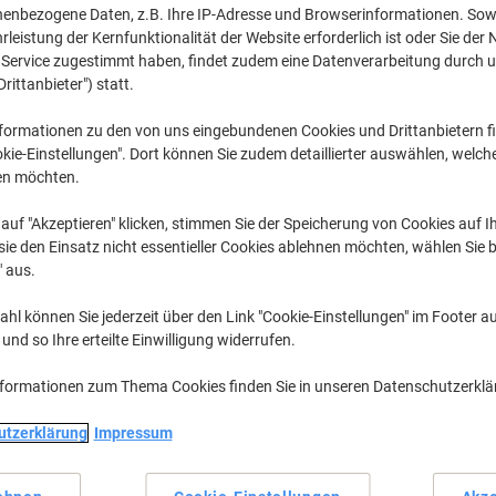
nenbezogene Daten, z.B. Ihre IP-Adresse und Browserinformationen. Sowe
leistung der Kernfunktionalität der Website erforderlich ist oder Sie der
E
Lexmark E 
n Service zugestimmt haben, findet zudem eine Datenverarbeitung durch 
Drittanbieter") statt.
formationen zu den von uns eingebundenen Cookies und Drittanbietern fi
zuvor erworbene Patronen anzuzeigen, bitte
anmelden
kie-Einstellungen". Dort können Sie zudem detaillierter auswählen, welch
en möchten.
Lexmark E 360 D Toner Druckerpatro
auf "Akzeptieren" klicken, stimmen Sie der Speicherung von Cookies auf 
ie den Einsatz nicht essentieller Cookies ablehnen möchten, wählen Sie b
Sortieren nach:
" aus.
hl können Sie jederzeit über den Link "Cookie-Einstellungen" im Footer au
nd so Ihre erteilte Einwilligung widerrufen.
nformationen zum Thema Cookies finden Sie in unseren Datenschutzerkl
utzerklärung
Impressum
Eigen-
marke