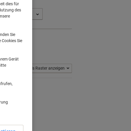
it dies für
 Nutzung des
360 D
unsere
nden Sie
e Cookies Sie
nen
(2)
Ihrem Gerät
itte
Als Raster anzeigen
frufen,
ärung