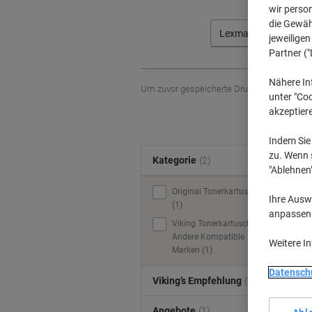
wir perso
die Gewähr
Lexmark
jeweilige
Partner ("
Nähere In
Um zuvor gespeicherte Drucker und / oder 
unter "Coo
akzeptier
Indem Sie 
zu. Wenn s
Kategorie
(2)
"Ablehnen
Original Tonerkartuschen
Ihre Auswa
(1)
anpassen u
Viking Tonerkartuschen &
Andere Kompatible
Weitere I
Marken (1)
Datensch
Viking’s Empfehlung
(2)
Angebote
(1)