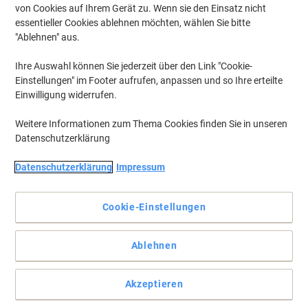
von Cookies auf Ihrem Gerät zu. Wenn sie den Einsatz nicht
essentieller Cookies ablehnen möchten, wählen Sie bitte
Um zuvor gespeicherte Drucker und / oder zuvor erworbene Patronen
anzuzeigen, bitte
"Ablehnen" aus.
anmelden
Ihre Auswahl können Sie jederzeit über den Link "Cookie-
Kyocera Ecosys P 2035 D Toner Druckerpatronen
(1)
Einstellungen" im Footer aufrufen, anpassen und so Ihre erteilte
Einwilligung widerrufen.
Filtern nach
Weitere Informationen zum Thema Cookies finden Sie in unseren
Inkl.
Datenschutzerklärung
Geschenk
Kyocera TK160 Original Tonerkartusche
Schwarz
Datenschutzerklärung
Impressum
Mehr Kaufen,
Mehr Sparen
Cookie-Einstellungen
74,99 €
pro Stück
Ab 3 Stück
89,24 € inkl. USt
zzgl. Versand
Ablehnen
Aktuell verfügbar
Lieferung 2-3 Werktage
Menge
Akzeptieren