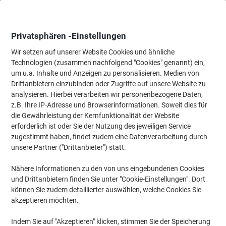
Skip
Skip
to
to
Content
Navigation
Privatsphären -Einstellungen
Wir setzen auf unserer Website Cookies und ähnliche
Technologien (zusammen nachfolgend "Cookies" genannt) ein,
Startseite
um u.a. Inhalte und Anzeigen zu personalisieren. Medien von
Tinten und Toner Suchmaschine
Drittanbietern einzubinden oder Zugriffe auf unsere Website zu
Passende Tinte, Toner oder Beschriftungsbänder für Ihr
analysieren. Hierbei verarbeiten wir personenbezogene Daten,
Gerät finden
z.B. Ihre IP-Adresse und Browserinformationen. Soweit dies für
die Gewährleistung der Kernfunktionalität der Website
erforderlich ist oder Sie der Nutzung des jeweiligen Service
Wählen Sie Marke, Serie & Modell aus
zugestimmt haben, findet zudem eine Datenverarbeitung durch
unsere Partner ("Drittanbieter") statt.
Kyocera
Nähere Informationen zu den von uns eingebundenen Cookies
und Drittanbietern finden Sie unter "Cookie-Einstellungen". Dort
Ecosys P
können Sie zudem detaillierter auswählen, welche Cookies Sie
akzeptieren möchten.
Kyocera Ecosys P 2035 D
Indem Sie auf "Akzeptieren" klicken, stimmen Sie der Speicherung