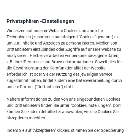
Skip
Skip
to
to
Content
Navigation
Privatsphären -Einstellungen
Wir setzen auf unserer Website Cookies und ähnliche
Technologien (zusammen nachfolgend "Cookies" genannt) ein,
Startseite
um u.a. Inhalte und Anzeigen zu personalisieren. Medien von
Tinten und Toner Suchmaschine
Drittanbietern einzubinden oder Zugriffe auf unsere Website zu
Passende Tinte, Toner oder Beschriftungsbänder für Ihr
analysieren. Hierbei verarbeiten wir personenbezogene Daten,
Gerät finden
z.B. Ihre IP-Adresse und Browserinformationen. Soweit dies für
die Gewährleistung der Kernfunktionalität der Website
erforderlich ist oder Sie der Nutzung des jeweiligen Service
Wählen Sie Marke, Serie & Modell aus
zugestimmt haben, findet zudem eine Datenverarbeitung durch
unsere Partner ("Drittanbieter") statt.
HP
Nähere Informationen zu den von uns eingebundenen Cookies
und Drittanbietern finden Sie unter "Cookie-Einstellungen". Dort
Officejet
können Sie zudem detaillierter auswählen, welche Cookies Sie
akzeptieren möchten.
HP Officejet 4115 XI
Indem Sie auf "Akzeptieren" klicken, stimmen Sie der Speicherung