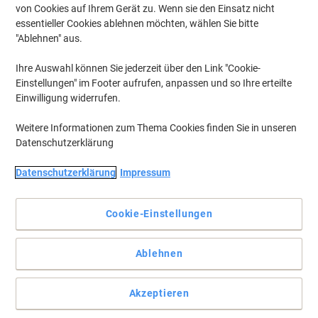
von Cookies auf Ihrem Gerät zu. Wenn sie den Einsatz nicht
essentieller Cookies ablehnen möchten, wählen Sie bitte
Um zuvor gespeicherte Drucker und / oder zuvor erworbene Patronen
anzuzeigen, bitte
"Ablehnen" aus.
anmelden
Ihre Auswahl können Sie jederzeit über den Link "Cookie-
Es tut uns leid, aber "HP Officejet 4115 XI
Einstellungen" im Footer aufrufen, anpassen und so Ihre erteilte
Tintenpatronen" sind nicht verfügbar.
Einwilligung widerrufen.
Auf der Suche nach einem Upgrade? Entdecken Sie
unser Sortiment an Bürogeräten...
Weitere Informationen zum Thema Cookies finden Sie in unseren
Datenschutzerklärung
Drucker
Etikettendrucker
Datenschutzerklärung
Impressum
Cookie-Einstellungen
Ablehnen
Akzeptieren