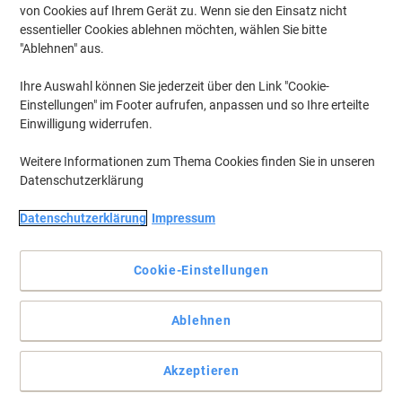
von Cookies auf Ihrem Gerät zu. Wenn sie den Einsatz nicht
essentieller Cookies ablehnen möchten, wählen Sie bitte
Um zuvor gespeicherte Drucker und / oder zuvor erworbene Patronen
anzuzeigen, bitte
"Ablehnen" aus.
anmelden
Ihre Auswahl können Sie jederzeit über den Link "Cookie-
HP Laserjet P 2014 D Toner Druckerpatronen
(3)
Einstellungen" im Footer aufrufen, anpassen und so Ihre erteilte
Einwilligung widerrufen.
Filtern nach
Weitere Informationen zum Thema Cookies finden Sie in unseren
Inkl.
Datenschutzerklärung
Geschenk
HP 53A Original Tonerkartusche
Q7553A Schwarz
Datenschutzerklärung
Impressum
Mehr Kaufen,
Mehr Sparen
Cookie-Einstellungen
124,99 €
pro Stück
Ab 3 Stück
148,74 € inkl. USt
zzgl. Versand
Ablehnen
Aktuell verfügbar
Vor 17:00 Uhr bestellt, am
nächsten Werktag geliefert
Menge
Akzeptieren