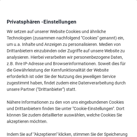
Skip
Skip
to
to
Content
Navigation
Privatsphären -Einstellungen
Wir setzen auf unserer Website Cookies und ähnliche
Technologien (zusammen nachfolgend "Cookies" genannt) ein,
Startseite
um u.a. Inhalte und Anzeigen zu personalisieren. Medien von
Tinten und Toner Suchmaschine
Drittanbietern einzubinden oder Zugriffe auf unsere Website zu
Passende Tinte, Toner oder Beschriftungsbänder für Ihr
analysieren. Hierbei verarbeiten wir personenbezogene Daten,
Gerät finden
z.B. Ihre IP-Adresse und Browserinformationen. Soweit dies für
die Gewährleistung der Kernfunktionalität der Website
erforderlich ist oder Sie der Nutzung des jeweiligen Service
Wählen Sie Marke, Serie & Modell aus
zugestimmt haben, findet zudem eine Datenverarbeitung durch
unsere Partner ("Drittanbieter") statt.
HP
Nähere Informationen zu den von uns eingebundenen Cookies
und Drittanbietern finden Sie unter "Cookie-Einstellungen". Dort
Laserjet P
können Sie zudem detaillierter auswählen, welche Cookies Sie
akzeptieren möchten.
HP Laserjet P 2014 D
Indem Sie auf "Akzeptieren" klicken, stimmen Sie der Speicherung