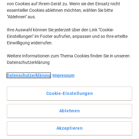
von Cookies auf Ihrem Gerät zu. Wenn sie den Einsatz nicht
essentieller Cookies ablehnen möchten, wählen Sie bitte
Um zuvor gespeicherte Drucker und / oder zuvor erworbene Patronen
anzuzeigen, bitte
"Ablehnen" aus.
anmelden
Ihre Auswahl können Sie jederzeit über den Link "Cookie-
HP Laserjet 2420 Toner Druckerpatronen
(2)
Einstellungen" im Footer aufrufen, anpassen und so Ihre erteilte
Einwilligung widerrufen.
Filtern nach
Weitere Informationen zum Thema Cookies finden Sie in unseren
Inkl.
Eigenmarke
Datenschutzerklärung
Geschenk
Viking 11A Kompatibel HP
Tonerkartusche Q6511A Schwarz
Datenschutzerklärung
Impressum
Mehr Kaufen,
Mehr Sparen
Cookie-Einstellungen
44,39 €
pro Stück
Ab 3 Stück
52,82 € inkl. USt
zzgl. Versand
Ablehnen
Vorübergehend ausverkauft
Akzeptieren
Inkl.
Eigenmarke
Geschenk