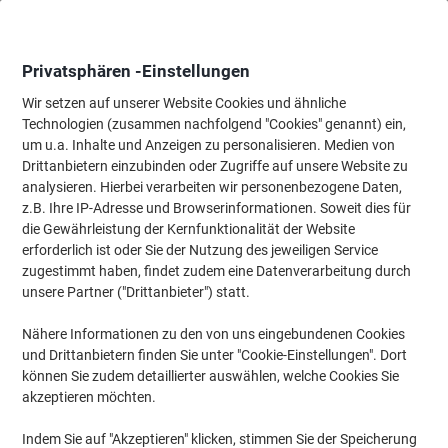
Skip
Skip
to
to
Content
Navigation
Privatsphären -Einstellungen
Wir setzen auf unserer Website Cookies und ähnliche
Technologien (zusammen nachfolgend "Cookies" genannt) ein,
Startseite
um u.a. Inhalte und Anzeigen zu personalisieren. Medien von
Tinten und Toner Suchmaschine
Drittanbietern einzubinden oder Zugriffe auf unsere Website zu
Passende Tinte, Toner oder Beschriftungsbänder für Ihr
analysieren. Hierbei verarbeiten wir personenbezogene Daten,
Gerät finden
z.B. Ihre IP-Adresse und Browserinformationen. Soweit dies für
die Gewährleistung der Kernfunktionalität der Website
erforderlich ist oder Sie der Nutzung des jeweiligen Service
Wählen Sie Marke, Serie & Modell aus
zugestimmt haben, findet zudem eine Datenverarbeitung durch
unsere Partner ("Drittanbieter") statt.
HP
Nähere Informationen zu den von uns eingebundenen Cookies
und Drittanbietern finden Sie unter "Cookie-Einstellungen". Dort
Laserjet
können Sie zudem detaillierter auswählen, welche Cookies Sie
akzeptieren möchten.
HP Laserjet 2420
Indem Sie auf "Akzeptieren" klicken, stimmen Sie der Speicherung