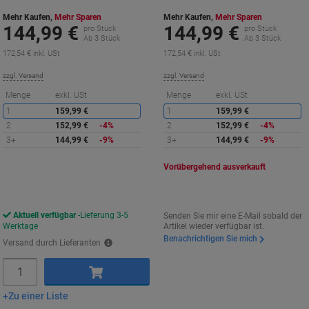
Mehr Kaufen,
Mehr Sparen
Mehr Kaufen,
Mehr Sparen
144,99 €
144,99 €
pro Stück
pro Stück
Ab 3 Stück
Ab 3 Stück
172,54 € inkl. USt
172,54 € inkl. USt
zzgl. Versand
zzgl. Versand
Sie
S
Menge
exkl. USt
Menge
exkl. USt
sparen
s
1
159,99 €
1
159,99 €
2
152,99 €
-4%
2
152,99 €
-4%
3+
144,99 €
-9%
3+
144,99 €
-9%
Vorübergehend ausverkauft
Aktuell verfügbar
Lieferung 3-5
Senden Sie mir eine E-Mail sobald der
Werktage
Artikel wieder verfügbar ist.
Benachrichtigen Sie mich
Versand durch Lieferanten
Menge
Zu einer Liste
In den Warenkorb