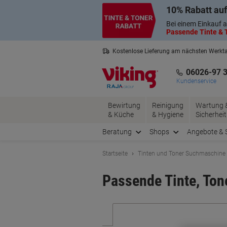
Skip
Skip
10% Rabatt auf
to
to
Content
Navigation
Bei einem Einkauf a
Passende Tinte & T
Kostenlose Lieferung am nächsten Werkt
3 Jahre Garantie auf alle Produkte
06026-97 
Kundenservice
Bewirtung
Reinigung
Wartung 
& Küche
& Hygiene
Sicherheit
Beratung
Shops
Angebote & 
Startseite
Tinten und Toner Suchmaschine
Passende Tinte, Tone