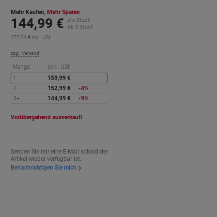
Mehr Kaufen,
Mehr Sparen
144,99 €
pro Stück
Ab 3 Stück
172,54 € inkl. USt
zzgl. Versand
ie
Sie
Menge
exkl. USt
paren
sparen
1
159,99 €
2
152,99 €
-4%
3+
144,99 €
-9%
Vorübergehend ausverkauft
Senden Sie mir eine E-Mail sobald der
Artikel wieder verfügbar ist.
Benachrichtigen Sie mich