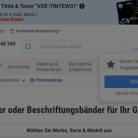
 Tinte & Toner
VDE-TINTEW31
b 99 € (exkl. MwSt.)
oner finden ›
ag*
Kostenlose Rücksendung*
345 345
Anm
Sichern Si
&
Meetings &
Bürotechnik
Tinte &
Papier, V
Büromöbel
Angebote 
Präsentation
& Elektronik
Toner
& Pakete
Saisonales
Prämienshop
Mei
Neu bei Vikin
r oder Beschriftungsbänder für Ihr G
Wählen Sie Marke, Serie & Modell aus