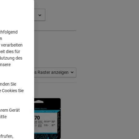
t Z 2100 (44)
chfolgend
on
 verarbeiten
it dies für
 Nutzung des
unsere
Als Raster anzeigen
nden Sie
e Cookies Sie
Ihrem Gerät
itte
frufen,