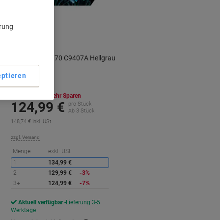
ärung
HP Druckkopf 70 C9407A Hellgrau
ptieren
Mehr Kaufen,
Mehr Sparen
124,99 €
pro Stück
Ab 3 Stück
148,74 € inkl. USt
zzgl. Versand
ie
Sie
Menge
exkl. USt
paren
sparen
1
134,99 €
2
129,99 €
-3%
3+
124,99 €
-7%
Aktuell verfügbar
Lieferung 3-5
Werktage