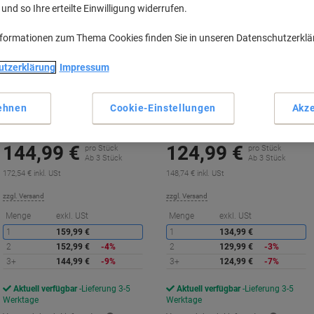
nd so Ihre erteilte Einwilligung widerrufen.
nformationen zum Thema Cookies finden Sie in unseren Datenschutzerkl
utzerklärung
Impressum
HP 70 Original Tintenpatrone
HP 70 Original Druckkopf C9405A
C9455A Hell Magenta
Hell Cyan, Hell Magenta
ehnen
Cookie-Einstellungen
Akze
Mehr Kaufen,
Mehr Sparen
Mehr Kaufen,
Mehr Sparen
144,99 €
124,99 €
pro Stück
pro Stück
Ab 3 Stück
Ab 3 Stück
172,54 € inkl. USt
148,74 € inkl. USt
zzgl. Versand
zzgl. Versand
Sie
S
Menge
exkl. USt
Menge
exkl. USt
sparen
s
1
159,99 €
1
134,99 €
2
152,99 €
-4%
2
129,99 €
-3%
3+
144,99 €
-9%
3+
124,99 €
-7%
Aktuell verfügbar
Lieferung 3-5
Aktuell verfügbar
Lieferung 3-5
Werktage
Werktage