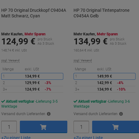
HP 70 Original Druckkopf C9404A
HP 70 Original Tintenpatrone
Matt Schwarz, Cyan
C9454A Gelb
Mehr Kaufen,
Mehr Sparen
Mehr Kaufen,
Mehr Sparen
124,99 €
134,99 €
pro Stück
pro Stück
Ab 3 Stück
Ab 3 Stück
148,74 € inkl. USt
160,64 € inkl. USt
zzgl. Versand
zzgl. Versand
Sie
S
Menge
exkl. USt
Menge
exkl. USt
sparen
s
1
134,99 €
1
149,99 €
2
129,99 €
-3%
2
142,99 €
-4%
3+
124,99 €
-7%
3+
134,99 €
-10%
Aktuell verfügbar
Lieferung 3-5
Aktuell verfügbar
Lieferung 3-6
Werktage
Werktage
Versand durch Lieferanten
Versand durch Lieferanten
Menge
Menge
Zu einer Liste
Zu einer Liste
In den Warenkorb
In den Warenkorb