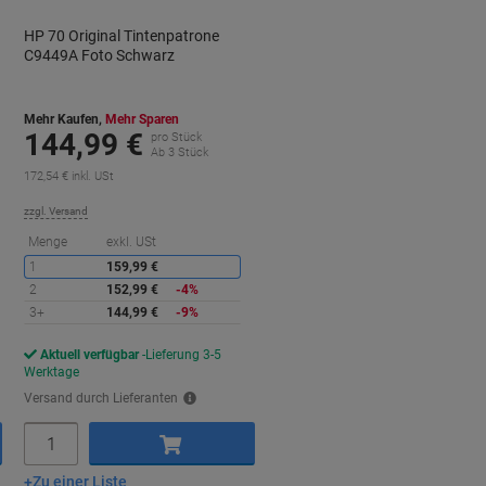
HP 70 Original Tintenpatrone
C9449A Foto Schwarz
Mehr Kaufen,
Mehr Sparen
144,99 €
pro Stück
Ab 3 Stück
172,54 € inkl. USt
zzgl. Versand
ie
Sie
Menge
exkl. USt
paren
sparen
1
159,99 €
2
152,99 €
-4%
3+
144,99 €
-9%
Aktuell verfügbar
Lieferung 3-5
Werktage
Versand durch Lieferanten
Menge
Zu einer Liste
In den Warenkorb