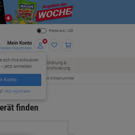
Close
Preise exkl. USt.
Mein Konto
elden/Registrieren
e sich Ihre exklusiven
ersand
Ordnung &
Bürobedarf
– jetzt anmelden.
Archivierung
Bestellen mit Artikelnummer
n Konto
g?
Jetzt registrieren
erät finden