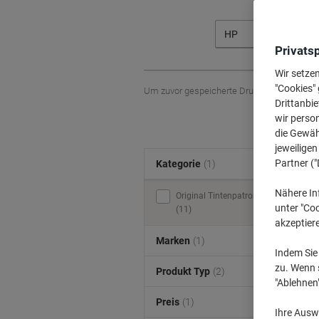
HP
Privats
Wir setze
"Cookies" 
Um zuvor gespeicherte Drucker und / oder 
Drittanbie
wir perso
die Gewähr
jeweilige
Partner ("
Kategorie
(1)
Nähere In
Original Tintenpatronen
unter "Coo
(11)
akzeptier
Marken
(1)
Indem Sie 
zu. Wenn s
Produkt Typ
(2)
"Ablehnen
Preis
(1)
Ihre Auswa