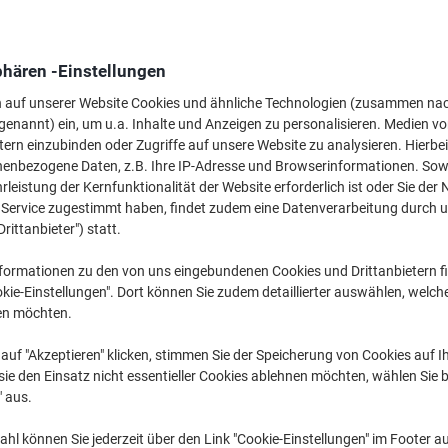
Designjet Z
HP Designje
phären -Einstellungen
n auf unserer Website Cookies und ähnliche Technologien (zusammen na
genannt) ein, um u.a. Inhalte und Anzeigen zu personalisieren. Medien v
zuvor erworbene Patronen anzuzeigen, bitte
anmelden
tern einzubinden oder Zugriffe auf unsere Website zu analysieren. Hierbei
nenbezogene Daten, z.B. Ihre IP-Adresse und Browserinformationen. Sowe
HP Designjet Z 2100 (44)
leistung der Kernfunktionalität der Website erforderlich ist oder Sie der
(11)
n Service zugestimmt haben, findet zudem eine Datenverarbeitung durch 
Drittanbieter") statt.
Sortieren nach:
formationen zu den von uns eingebundenen Cookies und Drittanbietern fi
kie-Einstellungen". Dort können Sie zudem detaillierter auswählen, welch
en möchten.
auf "Akzeptieren" klicken, stimmen Sie der Speicherung von Cookies auf 
ie den Einsatz nicht essentieller Cookies ablehnen möchten, wählen Sie b
" aus.
hl können Sie jederzeit über den Link "Cookie-Einstellungen" im Footer au