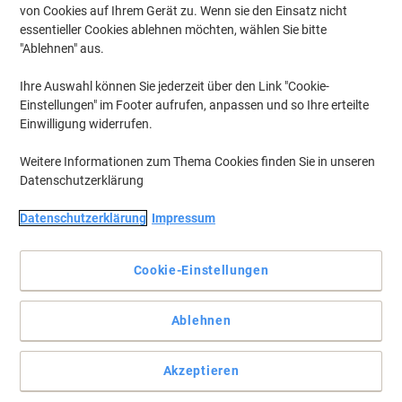
von Cookies auf Ihrem Gerät zu. Wenn sie den Einsatz nicht
essentieller Cookies ablehnen möchten, wählen Sie bitte
Um zuvor gespeicherte Drucker und / oder zuvor erworbene Patronen
anzuzeigen, bitte
"Ablehnen" aus.
anmelden
Ihre Auswahl können Sie jederzeit über den Link "Cookie-
HP Designjet T 1100 (44)
(9)
Einstellungen" im Footer aufrufen, anpassen und so Ihre erteilte
Einwilligung widerrufen.
Filtern nach
Weitere Informationen zum Thema Cookies finden Sie in unseren
Inkl.
Datenschutzerklärung
Geschenk
HP 72 Original Tintenpatrone C9373A
Gelb
Datenschutzerklärung
Impressum
Mehr Kaufen,
Mehr Sparen
Cookie-Einstellungen
94,99 €
pro Stück
Ab 3 Stück
113,04 € inkl. USt
zzgl. Versand
Ablehnen
Aktuell verfügbar
Lieferung 2-3 Werktage
Menge
Akzeptieren