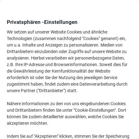
Skip
Skip
to
to
Content
Navigation
Privatsphären -Einstellungen
Wir setzen auf unserer Website Cookies und ähnliche
Technologien (zusammen nachfolgend "Cookies" genannt) ein,
Startseite
um u.a. Inhalte und Anzeigen zu personalisieren. Medien von
Tinten und Toner Suchmaschine
Drittanbietern einzubinden oder Zugriffe auf unsere Website zu
Passende Tinte, Toner oder Beschriftungsbänder für Ihr
analysieren. Hierbei verarbeiten wir personenbezogene Daten,
Gerät finden
z.B. Ihre IP-Adresse und Browserinformationen. Soweit dies für
die Gewährleistung der Kernfunktionalität der Website
erforderlich ist oder Sie der Nutzung des jeweiligen Service
Wählen Sie Marke, Serie & Modell aus
zugestimmt haben, findet zudem eine Datenverarbeitung durch
unsere Partner ("Drittanbieter") statt.
HP
Nähere Informationen zu den von uns eingebundenen Cookies
und Drittanbietern finden Sie unter "Cookie-Einstellungen". Dort
Designjet T
können Sie zudem detaillierter auswählen, welche Cookies Sie
akzeptieren möchten.
HP Designjet T 1100 (44)
Indem Sie auf "Akzeptieren" klicken, stimmen Sie der Speicherung