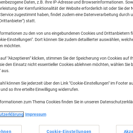
nenbezogene Daten, z.B. Ihre IP-Adresse und Browserinformationen. Sowe
leistung der Kernfunktionalität der Website erforderlich ist oder Sie der
Color Copier
HP Color Co
n Service zugestimmt haben, findet zudem eine Datenverarbeitung durch 
Drittanbieter") statt.
formationen zu den von uns eingebundenen Cookies und Drittanbietern fi
zuvor erworbene Patronen anzuzeigen, bitte
anmelden
kie-Einstellungen". Dort können Sie zudem detaillierter auswählen, welch
en möchten.
HP Color Copier 210 LX Tintenpatron
auf "Akzeptieren" klicken, stimmen Sie der Speicherung von Cookies auf 
ie den Einsatz nicht essentieller Cookies ablehnen möchten, wählen Sie b
Sortieren nach:
" aus.
hl können Sie jederzeit über den Link "Cookie-Einstellungen" im Footer au
nd so Ihre erteilte Einwilligung widerrufen.
nformationen zum Thema Cookies finden Sie in unseren Datenschutzerkl
utzerklärung
Impressum
ehnen
Cookie-Einstellungen
Akze