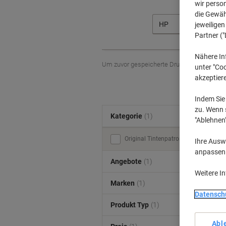
wir perso
die Gewähr
HP
jeweilige
Partner ("
Nähere In
Um zuvor gespeicherte Drucker und / oder 
unter "Coo
akzeptier
Indem Sie 
zu. Wenn s
Kategorie
(1)
"Ablehnen
Original Tintenpatronen (1)
Ihre Auswa
anpassen u
Angebote
(1)
Weitere I
Marken
(1)
Datensch
Produkt Typ
(1)
Abl