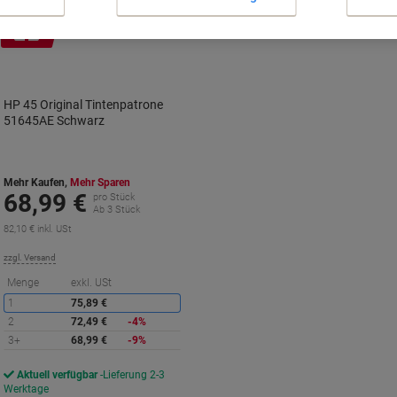
Inkl.
Geschenk
HP 45 Original Tintenpatrone
51645AE Schwarz
Mehr Kaufen,
Mehr Sparen
68,99 €
pro Stück
Ab 3 Stück
82,10 € inkl. USt
zzgl. Versand
Sie
Menge
exkl. USt
sparen
1
75,89 €
2
72,49 €
-4%
3+
68,99 €
-9%
Aktuell verfügbar
Lieferung 2-3
Werktage