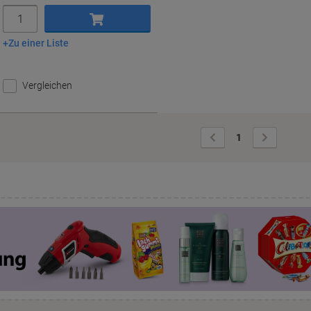
Menge
Zu einer Liste
In den Warenkorb
Vergleichen
Vorherige
Nächste
1
Seite
Seite