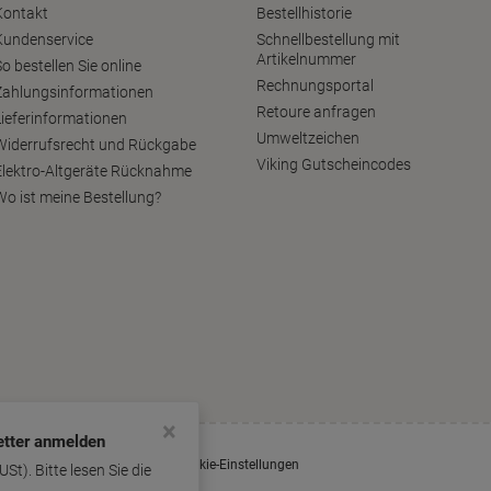
Kontakt
Bestellhistorie
Kundenservice
Schnellbestellung mit
Artikelnummer
o bestellen Sie online
Rechnungsportal
Zahlungsinformationen
Retoure anfragen
Lieferinformationen
Umweltzeichen
Widerrufsrecht und Rückgabe
Viking Gutscheincodes
Elektro-Altgeräte Rücknahme
Wo ist meine Bestellung?
×
klärung
Batteriegesetz
Cookie-Einstellungen