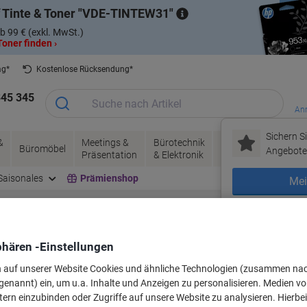
 Tinte & Toner
VDE-TINTEW31
b 99 € (exkl. MwSt.)
oner finden ›
ag*
Kostenlose Rücksendung*
345 345
Anm
Sichern Si
&
Meetings &
Bürotechnik
Tinte &
Papier, V
Büromöbel
Angebote 
Präsentation
& Elektronik
Toner
& Pakete
Saisonales
Prämienshop
Mei
Neu bei Vikin
r oder Beschriftungsbänder für Ihr G
phären -Einstellungen
n auf unserer Website Cookies und ähnliche Technologien (zusammen na
genannt) ein, um u.a. Inhalte und Anzeigen zu personalisieren. Medien v
Wählen Sie Marke, Serie & Modell aus
tern einzubinden oder Zugriffe auf unsere Website zu analysieren. Hierbei