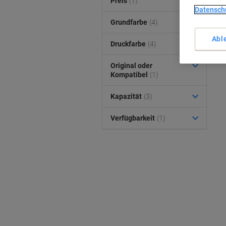
Preis
(1)
Datensch
Grundfarbe
(4)
Abl
Druckfarbe
(4)
Original oder
Kompatibel
(1)
Kapazität
(3)
Verfügbarkeit
(1)