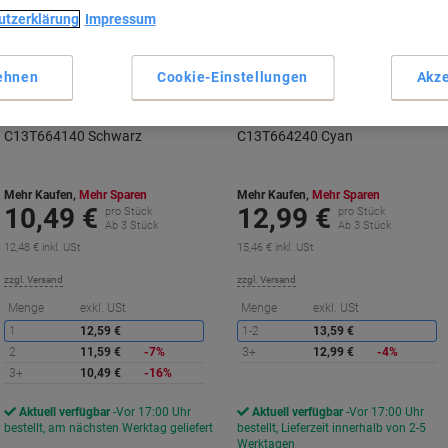
utzerklärung
Impressum
Inkl.
Geschenk
ehnen
Cookie-Einstellungen
Akze
Epson 664 Original Nachfülltinte
Epson 664 Original Nachfülltinte
C13T664140 Schwarz
C13T664240 Cyan
Mehr Kaufen,
Mehr Sparen
Mehr Kaufen,
Mehr Sparen
10,49 €
12,99 €
pro Stück
pro Stück
Ab 3 Stück
Ab 3 Stück
12,48 € inkl. USt
15,46 € inkl. USt
zzgl. Versand
zzgl. Versand
Sie
S
Menge
exkl. USt
Menge
exkl. USt
sparen
s
1
12,59 €
1-2
13,59 €
2
11,59 €
-7%
3+
12,99 €
-4%
3+
10,49 €
-16%
Aktuell verfügbar
Vor 17:00 Uhr
Aktuell verfügbar
Vor 17:00 Uhr
bestellt, am nächsten Werktag geliefert
bestellt, Lieferzeit innerhalb von 2-5
Werktagen