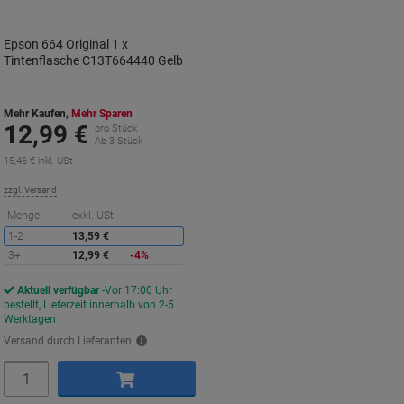
Epson 664 Original 1 x
Tintenflasche C13T664440 Gelb
Mehr Kaufen,
Mehr Sparen
12,99 €
pro Stück
Ab 3 Stück
15,46 € inkl. USt
zzgl. Versand
Sie
Menge
exkl. USt
sparen
1-2
13,59 €
3+
12,99 €
-4%
Aktuell verfügbar
Vor 17:00 Uhr
bestellt, Lieferzeit innerhalb von 2-5
Werktagen
Versand durch Lieferanten
Menge