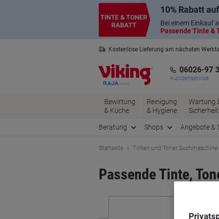
Skip
Skip
10% Rabatt auf
to
to
Content
Navigation
Bei einem Einkauf a
Passende Tinte & T
Kostenlose Lieferung am nächsten Werkt
3 Jahre Garantie auf alle Produkte
06026-97 
Kundenservice
Bewirtung
Reinigung
Wartung 
& Küche
& Hygiene
Sicherheit
Beratung
Shops
Angebote & 
Startseite
Tinten und Toner Suchmaschine
Passende Tinte, Tone
Privats