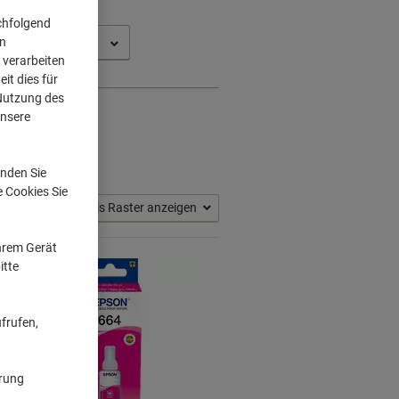
chfolgend
on
5
 verarbeiten
it dies für
 Nutzung des
unsere
nden Sie
e Cookies Sie
Als Raster anzeigen
Ihrem Gerät
itte
frufen,
ärung