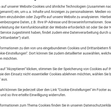
n auf unserer Website Cookies und ähnliche Technologien (zusammen na
genannt) ein, um u.a. Inhalte und Anzeigen zu personalisieren. Medien v
L
Epson L 45
tern einzubinden oder Zugriffe auf unsere Website zu analysieren. Hierbei
nenbezogene Daten, z.B. Ihre IP-Adresse und Browserinformationen. Sowe
leistung der Kernfunktionalität der Website erforderlich ist oder Sie der
zuvor erworbene Patronen anzuzeigen, bitte
anmelden
n Service zugestimmt haben, findet zudem eine Datenverarbeitung durch 
Drittanbieter") statt.
Epson L 455 Tintenpatronen
(4)
formationen zu den von uns eingebundenen Cookies und Drittanbietern fi
kie-Einstellungen". Dort können Sie zudem detaillierter auswählen, welch
Sortieren nach:
en möchten.
auf "Akzeptieren" klicken, stimmen Sie der Speicherung von Cookies auf 
ie den Einsatz nicht essentieller Cookies ablehnen möchten, wählen Sie b
" aus.
hl können Sie jederzeit über den Link "Cookie-Einstellungen" im Footer au
nd so Ihre erteilte Einwilligung widerrufen.
nformationen zum Thema Cookies finden Sie in unseren Datenschutzerkl