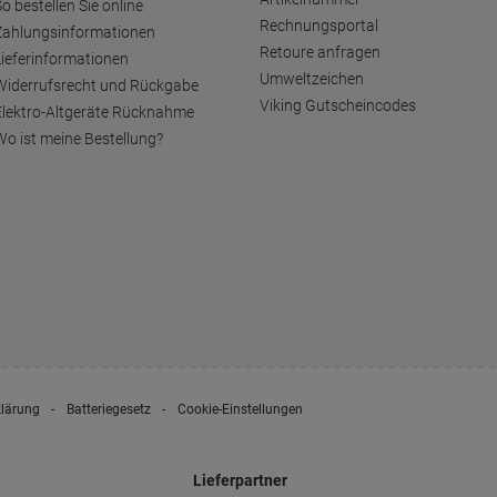
o bestellen Sie online
Rechnungsportal
Zahlungsinformationen
Retoure anfragen
Lieferinformationen
Umweltzeichen
Widerrufsrecht und Rückgabe
Viking Gutscheincodes
Elektro-Altgeräte Rücknahme
Wo ist meine Bestellung?
klärung
Batteriegesetz
Cookie-Einstellungen
Lieferpartner