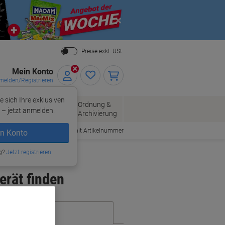
Close
Preise exkl. USt.
Mein Konto
elden/Registrieren
e sich Ihre exklusiven
ersand
Ordnung &
Bürobedarf
– jetzt anmelden.
Archivierung
Bestellen mit Artikelnummer
n Konto
g?
Jetzt registrieren
erät finden