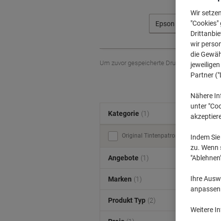
Wir setze
"Cookies" 
Epson
Drittanbie
wir perso
die Gewähr
Um zuvor gespeicherte Drucker und / oder 
jeweilige
Partner ("
Nähere In
unter "Coo
Kategorie
(1)
akzeptier
Original Tintenpatronen (4)
Indem Sie 
zu. Wenn s
"Ablehnen
Angebote
(1)
Ihre Auswa
Marken
(1)
anpassen u
Produkt Typ
(2)
Weitere I