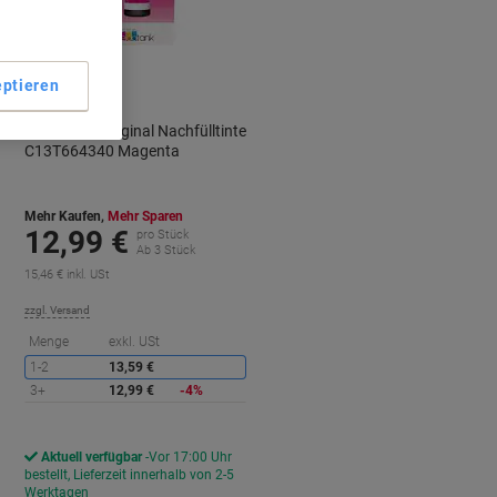
ptieren
Epson 664 Original Nachfülltinte
C13T664340 Magenta
Mehr Kaufen,
Mehr Sparen
12,99 €
pro Stück
Ab 3 Stück
15,46 € inkl. USt
zzgl. Versand
ie
Sie
Menge
exkl. USt
paren
sparen
1-2
13,59 €
3+
12,99 €
-4%
Aktuell verfügbar
Vor 17:00 Uhr
bestellt, Lieferzeit innerhalb von 2-5
Werktagen