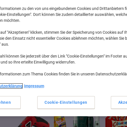
formationen zu den von uns eingebundenen Cookies und Drittanbietern fi
Imageprograf IPF
Canon Imageprograf IPF 9000 S
kie-Einstellungen". Dort können Sie zudem detaillierter auswählen, welch
en möchten.
auf "Akzeptieren" klicken, stimmen Sie der Speicherung von Cookies auf 
zuvor erworbene Patronen anzuzeigen, bitte
anmelden
ie den Einsatz nicht essentieller Cookies ablehnen möchten, wählen Sie b
" aus.
r "Canon Imageprograf IPF 9000 S Tin
hl können Sie jederzeit über den Link "Cookie-Einstellungen" im Footer au
nd so Ihre erteilte Einwilligung widerrufen.
nformationen zum Thema Cookies finden Sie in unseren Datenschutzerkl
e? Entdecken Sie unser Sortiment an Bürogeräten...
utzerklärung
Impressum
ehnen
Cookie-Einstellungen
Akze