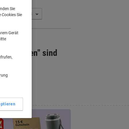
nden Sie
e Cookies Sie
Ihrem Gerät
itte
tenpatronen" sind
frufen,
ärung
ptieren