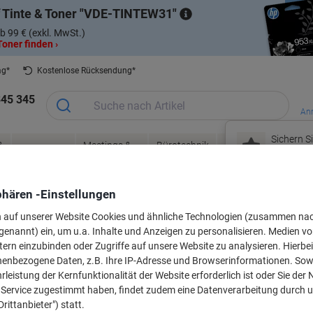
 Tinte & Toner
VDE-TINTEW31
b 99 € (exkl. MwSt.)
oner finden ›
ag*
Kostenlose Rücksendung*
345 345
Anm
Sichern Si
&
Meetings &
Bürotechnik
Tinte &
Papier, V
Büromöbel
Angebote 
Präsentation
& Elektronik
Toner
& Pakete
Saisonales
Prämienshop
Mei
phären -Einstellungen
Neu bei Vikin
n auf unserer Website Cookies und ähnliche Technologien (zusammen na
genannt) ein, um u.a. Inhalte und Anzeigen zu personalisieren. Medien v
r oder Beschriftungsbänder für Ihr G
tern einzubinden oder Zugriffe auf unsere Website zu analysieren. Hierbei
nenbezogene Daten, z.B. Ihre IP-Adresse und Browserinformationen. Sowe
leistung der Kernfunktionalität der Website erforderlich ist oder Sie der
n Service zugestimmt haben, findet zudem eine Datenverarbeitung durch 
Wählen Sie Marke, Serie & Modell aus
Drittanbieter") statt.