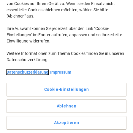
von Cookies auf Ihrem Gerät zu. Wenn sie den Einsatz nicht
essentieller Cookies ablehnen möchten, wählen Sie bitte
Um zuvor gespeicherte Drucker und / oder zuvor erworbene Patronen
anzuzeigen, bitte
"Ablehnen" aus.
anmelden
Ihre Auswahl können Sie jederzeit über den Link "Cookie-
Brother MFC-5895 Tintenpatronen
(10)
Einstellungen" im Footer aufrufen, anpassen und so Ihre erteilte
Einwilligung widerrufen.
Filtern nach
Weitere Informationen zum Thema Cookies finden Sie in unseren
Inkl.
Multipack
Datenschutzerklärung
Geschenk
Brother LC1100 Original Tintenpatrone
Schwarz, Cyan, Magenta, Gelb
Datenschutzerklärung
Impressum
Multipack 4 Stück
Cookie-Einstellungen
Mehr Kaufen,
Mehr Sparen
49,49 €
pro Multipack
Ab 3 Multipack
58,89 € inkl. USt
Ablehnen
zzgl. Versand
Aktuell verfügbar
Lieferung 2-3 Werktage
Akzeptieren
Menge