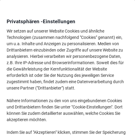
Skip
Skip
to
to
Content
Navigation
Privatsphären -Einstellungen
Wir setzen auf unserer Website Cookies und ähnliche
Technologien (zusammen nachfolgend "Cookies" genannt) ein,
Startseite
um u.a. Inhalte und Anzeigen zu personalisieren. Medien von
Tinten und Toner Suchmaschine
Drittanbietern einzubinden oder Zugriffe auf unsere Website zu
Passende Tinte, Toner oder Beschriftungsbänder für Ihr
analysieren. Hierbei verarbeiten wir personenbezogene Daten,
Gerät finden
z.B. Ihre IP-Adresse und Browserinformationen. Soweit dies für
die Gewährleistung der Kernfunktionalität der Website
erforderlich ist oder Sie der Nutzung des jeweiligen Service
Wählen Sie Marke, Serie & Modell aus
zugestimmt haben, findet zudem eine Datenverarbeitung durch
unsere Partner ("Drittanbieter") statt.
Brother
Nähere Informationen zu den von uns eingebundenen Cookies
und Drittanbietern finden Sie unter "Cookie-Einstellungen". Dort
MFC
können Sie zudem detaillierter auswählen, welche Cookies Sie
akzeptieren möchten.
Brother MFC-5895
Indem Sie auf "Akzeptieren" klicken, stimmen Sie der Speicherung