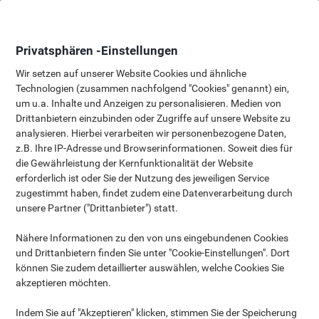
Skip
Skip
to
to
Content
Navigation
Privatsphären -Einstellungen
Wir setzen auf unserer Website Cookies und ähnliche
Technologien (zusammen nachfolgend "Cookies" genannt) ein,
um u.a. Inhalte und Anzeigen zu personalisieren. Medien von
Neu bei Viking
Drittanbietern einzubinden oder Zugriffe auf unsere Website zu
analysieren. Hierbei verarbeiten wir personenbezogene Daten,
Unser Ziel ist es, unser Angebot stetig zu verbessern und zu
z.B. Ihre IP-Adresse und Browserinformationen. Soweit dies für
vergrößern. Schauen Sie regelmäßig vorbei, um die neuesten
die Gewährleistung der Kernfunktionalität der Website
Artikel in unserem Sortiment zu entdecken
erforderlich ist oder Sie der Nutzung des jeweiligen Service
zugestimmt haben, findet zudem eine Datenverarbeitung durch
unsere Partner ("Drittanbieter") statt.
Nähere Informationen zu den von uns eingebundenen Cookies
und Drittanbietern finden Sie unter "Cookie-Einstellungen". Dort
können Sie zudem detaillierter auswählen, welche Cookies Sie
akzeptieren möchten.
Indem Sie auf "Akzeptieren" klicken, stimmen Sie der Speicherung