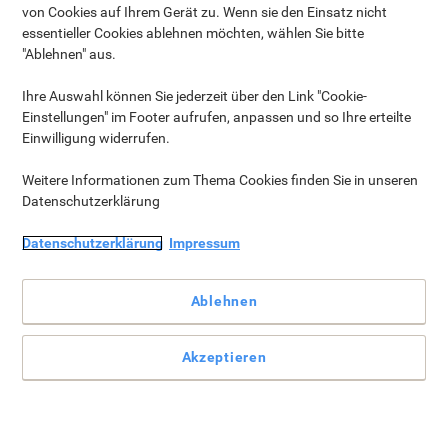
kommen Sie ganz einfach zum richtigen Produkt:
von Cookies auf Ihrem Gerät zu. Wenn sie den Einsatz nicht
essentieller Cookies ablehnen möchten, wählen Sie bitte
› Für welchen Zweck wird das Whiteboard benötigt?
"Ablehnen" aus.
› Wie oft kommt das Whiteboard zum Einsatz?
› Welche Größe sollte das Whiteboard haben?
Ihre Auswahl können Sie jederzeit über den Link "Cookie-
Unsere Kategorien:
Einstellungen" im Footer aufrufen, anpassen und so Ihre erteilte
Whiteboards
Whiteboard Marker & Stiftehalter
Magnete &
Einwilligung widerrufen.
Magnetbänder
Glas Magnettafeln & Zubehör
Whiteboardfolien
Kombitafeln, Pinnwände & Zubehör
Board
Weitere Informationen zum Thema Cookies finden Sie in unseren
Reiniger
Digitale Whiteboards & interaktive Beamer
Datenschutzerklärung
Einsatzbereiche
Datenschutzerklärung
Impressum
Ablehnen
Für Besprechungs-, Schulungs- oder
Akzeptieren
Büroräume
Die Verwendungszwecke können sehr vielseitig sein,
ebenfalls die unterschiedlichen Produkte. Wenn Sie in Ihren