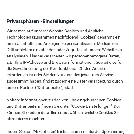
Skip
Skip
to
to
Content
Navigation
Privatsphären -Einstellungen
Wir setzen auf unserer Website Cookies und ähnliche
Technologien (zusammen nachfolgend "Cookies" genannt) ein,
Whiteboard Kaufberatung
um u.a. Inhalte und Anzeigen zu personalisieren. Medien von
Drittanbietern einzubinden oder Zugriffe auf unsere Website zu
analysieren. Hierbei verarbeiten wir personenbezogene Daten,
z.B. Ihre IP-Adresse und Browserinformationen. Soweit dies für
die Gewährleistung der Kernfunktionalität der Website
erforderlich ist oder Sie der Nutzung des jeweiligen Service
Das Whiteboard oder auch als Weißwandtafel bekannt, wird seit
zugestimmt haben, findet zudem eine Datenverarbeitung durch
vielen Jahren als Kommunikationsmedium in den verschiedensten
unsere Partner ("Drittanbieter") statt.
Bereichen genutzt. Sei es als visuelles Hilfsmittel in Schulen und
Universitäten, zur Unterstützung von Besprechungen oder
Nähere Informationen zu den von uns eingebundenen Cookies
Präsentationen in den Meeting Räumen eines Unternehmen oder
und Drittanbietern finden Sie unter "Cookie-Einstellungen". Dort
als Organisationshilfe im eigenem Homeoffice. Um Ihnen bei der
Auswahl des richtigen Whiteboards helfen zu können, hat Viking
können Sie zudem detaillierter auswählen, welche Cookies Sie
Ihnen einen kleinen Ratgeber zusammengestellt.
akzeptieren möchten.
Unter Berücksichtigung der folgenden drei Fragen,
Indem Sie auf "Akzeptieren" klicken, stimmen Sie der Speicherung