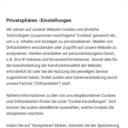
Skip
Skip
to
to
Content
Navigation
Privatsphären -Einstellungen
Wir setzen auf unserer Website Cookies und ähnliche
Technologien (zusammen nachfolgend "Cookies" genannt) ein,
Startseite
um u.a. Inhalte und Anzeigen zu personalisieren. Medien von
Papier, Versand & Pakete
Verpacken & Versenden
Porto & Ver
Drittanbietern einzubinden oder Zugriffe auf unsere Website zu
Deutsche Post Seebriefrose Ergänzungsmarke
analysieren. Hierbei verarbeiten wir personenbezogene Daten,
Briefmarken 0,05€ DE Gummiert 200 Stück
z.B. Ihre IP-Adresse und Browserinformationen. Soweit dies für
die Gewährleistung der Kernfunktionalität der Website
erforderlich ist oder Sie der Nutzung des jeweiligen Service
Marke:
Deutsche Post
Artikelnr.:
1211797
zugestimmt haben, findet zudem eine Datenverarbeitung durch
unsere Partner ("Drittanbieter") statt.
Nähere Informationen zu den von uns eingebundenen Cookies
und Drittanbietern finden Sie unter "Cookie-Einstellungen". Dort
können Sie zudem detaillierter auswählen, welche Cookies Sie
akzeptieren möchten.
Indem Sie auf "Akzeptieren" klicken, stimmen Sie der Speicherung