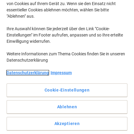
von Cookies auf Ihrem Gerät zu. Wenn sie den Einsatz nicht
essentieller Cookies ablehnen möchten, wählen Sie bitte
"Ablehnen" aus.
Ihre Auswahl können Sie jederzeit über den Link "Cookie-
Einstellungen" im Footer aufrufen, anpassen und so Ihre erteilte
Einwilligung widerrufen.
Weitere Informationen zum Thema Cookies finden Sie in unseren
Datenschutzerklärung
Datenschutzerklärung
Impressum
Deutsche Post Briefmarken – Verkauf im Namen und für
Rechnung der Deutschen Post AG
Cookie-Einstellungen
Vollständige Beschreibung lesen
Nur
zzgl. Versand
Ablehnen
220,00 €
pro Pack
220,00 € inkl. USt
Akzeptieren
Aktuell verfügbar
Lieferung 2-3 Werktage
Hinweis: Dieses Produkt ist nicht retournierbar und kann nur