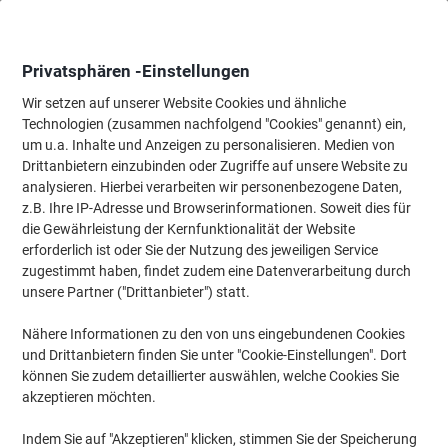
Skip
Skip
to
to
Content
Navigation
Privatsphären -Einstellungen
Wir setzen auf unserer Website Cookies und ähnliche
Technologien (zusammen nachfolgend "Cookies" genannt) ein,
Startseite
um u.a. Inhalte und Anzeigen zu personalisieren. Medien von
Papier, Versand & Pakete
Verpacken & Versenden
Porto & Ver
Drittanbietern einzubinden oder Zugriffe auf unsere Website zu
Deutsche Post Briefmarken 1,10 € Gummiert 200 Stück
analysieren. Hierbei verarbeiten wir personenbezogene Daten,
z.B. Ihre IP-Adresse und Browserinformationen. Soweit dies für
die Gewährleistung der Kernfunktionalität der Website
Marke:
Deutsche Post
Artikelnr.:
1229115
erforderlich ist oder Sie der Nutzung des jeweiligen Service
zugestimmt haben, findet zudem eine Datenverarbeitung durch
unsere Partner ("Drittanbieter") statt.
Nähere Informationen zu den von uns eingebundenen Cookies
und Drittanbietern finden Sie unter "Cookie-Einstellungen". Dort
können Sie zudem detaillierter auswählen, welche Cookies Sie
akzeptieren möchten.
Indem Sie auf "Akzeptieren" klicken, stimmen Sie der Speicherung