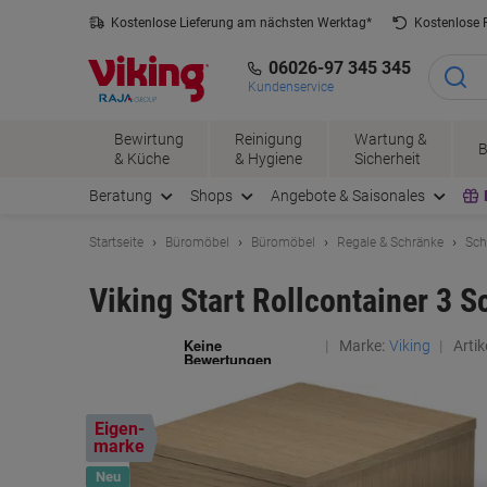
Skip
Skip
Kostenlose Lieferung am nächsten Werktag*
Kostenlose
to
to
Content
Navigation
06026-97 345 345
Kundenservice
Bewirtung
Reinigung
Wartung &
B
& Küche
& Hygiene
Sicherheit
Beratung
Shops
Angebote & Saisonales
Startseite
Büromöbel
Büromöbel
Regale & Schränke
Sch
Viking Start Rollcontainer 3
Marke:
Viking
Artike
Eigen-
marke
Neu