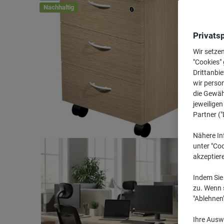
Nachhaltig
Privats
Wir setze
"Cookies" 
Drittanbie
wir perso
die Gewähr
jeweilige
Partner ("
Nähere In
unter "Coo
akzeptier
Indem Sie 
zu. Wenn s
"Ablehnen
Ihre Auswa