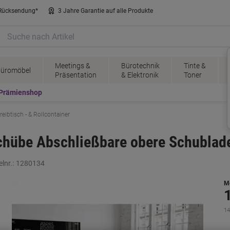
 Rücksendung*
3 Jahre Garantie auf alle Produkte
Meetings &
Bürotechnik
Tinte &
üromöbel
Präsentation
& Elektronik
Toner
Prämienshop
reibtisch - & Rollcontainer
 Schübe Abschließbare obere Schublad
lnr.:
1280134
M
14