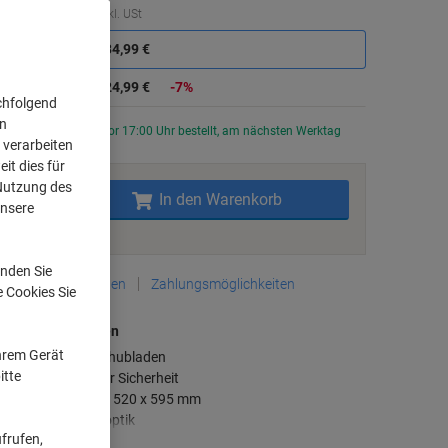
Sie
Menge
exkl. USt
sparen
Stück
1-2
134,99 €
Stück
3+
124,99 €
-7%
chfolgend
on
Aktuell verfügbar
Vor 17:00 Uhr bestellt, am nächsten Werktag
 verarbeiten
liefert
it dies für
 Nutzung des
Menge
In den Warenkorb
unsere
Zu einer Liste
nden Sie
Lieferinformationen
Zahlungsmöglichkeiten
e Cookies Sie
aupteigenschaften
Ihrem Gerät
3 geräumige Schubladen
itte
Abschließbar für Sicherheit
Kompakt: 430 x 520 x 595 mm
Stilvolle Eichenoptik
frufen,
ehr anzeigen