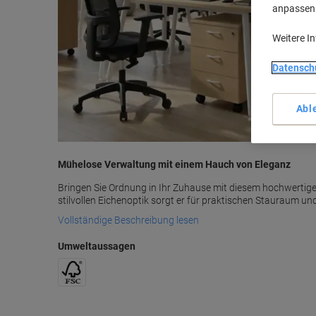
anpassen u
Weitere I
Datensch
Abl
Mühelose Verwaltung mit einem Hauch von Eleganz
Bringen Sie Ordnung in Ihr Zuhause mit diesem hochwertige
stilvollen Eichenoptik sorgt er für praktischen Stauraum und
Vollständige Beschreibung lesen
Umweltaussagen