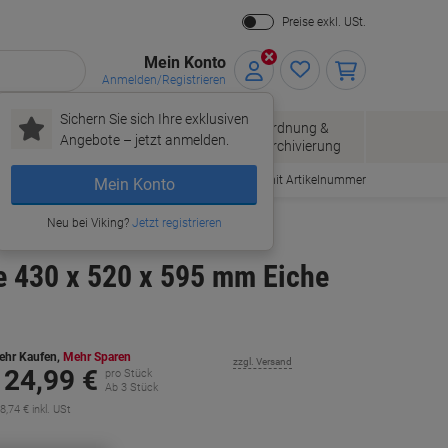
Preise exkl. USt.
Mein Konto
Anmelden/Registrieren
Sichern Sie sich Ihre exklusiven
Papier, Versand
Ordnung &
Bürobedarf
Angebote – jetzt anmelden.
& Pakete
Archivierung
Bestellen mit Artikelnummer
Mein Konto
Neu bei Viking?
Jetzt registrieren
e 430 x 520 x 595 mm Eiche
ehr Kaufen,
Mehr Sparen
zzgl. Versand
124,99 €
pro Stück
Ab 3 Stück
8,74 € inkl. USt