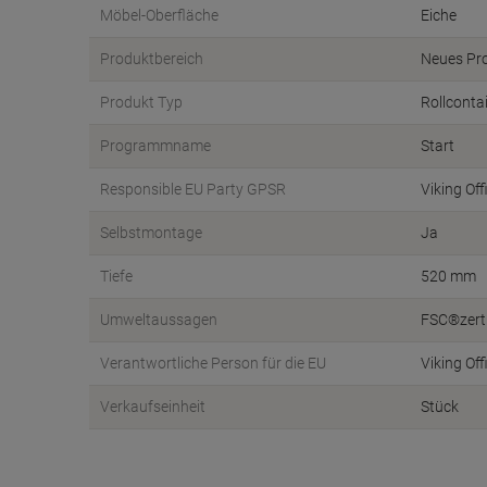
Möbel-Oberfläche
Eiche
Produktbereich
Neues Pr
Produkt Typ
Rollconta
Programmname
Start
Responsible EU Party GPSR
Viking Off
Selbstmontage
Ja
Tiefe
520 mm
Umweltaussagen
FSC®zerti
Verantwortliche Person für die EU
Viking Of
Verkaufseinheit
Stück