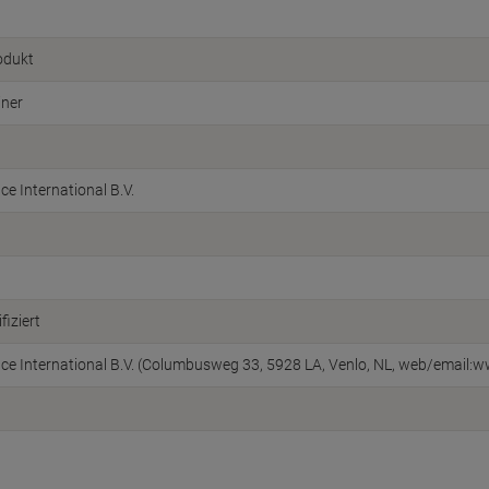
odukt
iner
ice International B.V.
fiziert
fice International B.V. (Columbusweg 33, 5928 LA, Venlo, NL, web/email:w