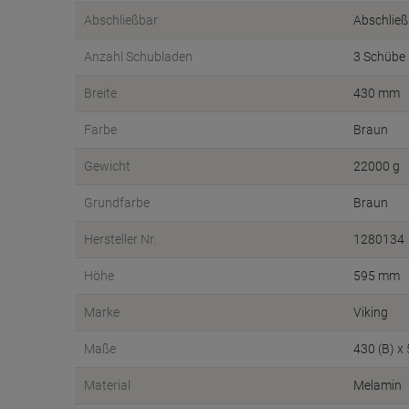
Abschließbar
Abschließ
Anzahl Schubladen
3 Schübe
Breite
430 mm
Farbe
Braun
Gewicht
22000 g
Grundfarbe
Braun
Hersteller Nr.
1280134
Höhe
595 mm
Marke
Viking
Maße
430 (B) x
Material
Melamin