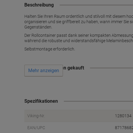
Beschreibung
Halten Sie Ihren Raum ordentlich und stilvoll mit diesem ho
organisieren und sie griffbereit zu haben, wann immer Sie 
Gegenständen.
Der Rollcontainer passt dank seiner kompakten Abmessungen
während die robuste und widerstandsfähige Melaminbeschich
Selbstmontage erforderlich.
Wird oft zusammen gekauft
Mehr anzeigen
Spezifikationen
Viking-Nr.
1280134
EAN/UPC
8717868