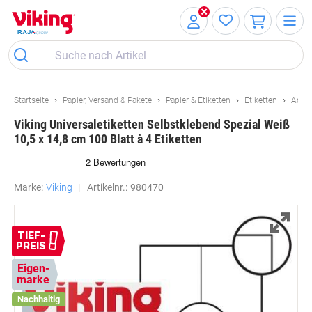
Skip
Skip
to
to
Content
Navigation
Startseite
Papier, Versand & Pakete
Papier & Etiketten
Etiketten
Adres
Viking Universaletiketten Selbstklebend Spezial Weiß
10,5 x 14,8 cm 100 Blatt à 4 Etiketten
Marke:
Viking
Artikelnr.:
980470
TIEF-
PREIS
Eigen-
marke
Nachhaltig