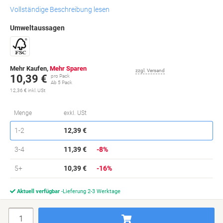
Vollständige Beschreibung lesen
Umweltaussagen
Mehr Kaufen,
Mehr Sparen
zzgl. Versand
10,39 €
pro Pack
Ab 5 Pack
12,36 € inkl. USt
Si
Menge
exkl. USt
sp
Pack
1-2
12,39 €
Pack
3-4
11,39 €
-8%
Pack
5+
10,39 €
-16%
Aktuell verfügbar
Lieferung 2-3 Werktage
Menge