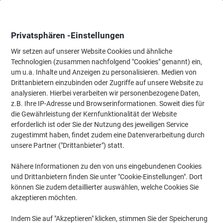
Skip
Skip
to
to
Content
Navigation
Privatsphären -Einstellungen
Wir setzen auf unserer Website Cookies und ähnliche
Technologien (zusammen nachfolgend "Cookies" genannt) ein,
Startseite
um u.a. Inhalte und Anzeigen zu personalisieren. Medien von
Bewirtung & Küche
Bewirtung & Küche
Kaffee
Löslicher K
Drittanbietern einzubinden oder Zugriffe auf unsere Website zu
Nescafé Gold Cappuccino cremig zart Instantkaffee 10
analysieren. Hierbei verarbeiten wir personenbezogene Daten,
Sachets à 14 g
z.B. Ihre IP-Adresse und Browserinformationen. Soweit dies für
die Gewährleistung der Kernfunktionalität der Website
erforderlich ist oder Sie der Nutzung des jeweiligen Service
Marke:
Nescafé
Artikelnr.:
6406254
zugestimmt haben, findet zudem eine Datenverarbeitung durch
unsere Partner ("Drittanbieter") statt.
Nähere Informationen zu den von uns eingebundenen Cookies
und Drittanbietern finden Sie unter "Cookie-Einstellungen". Dort
können Sie zudem detaillierter auswählen, welche Cookies Sie
akzeptieren möchten.
Indem Sie auf "Akzeptieren" klicken, stimmen Sie der Speicherung