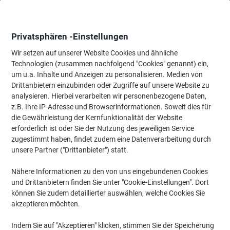
Skip
Skip
to
to
Content
Navigation
Privatsphären -Einstellungen
Wir setzen auf unserer Website Cookies und ähnliche
Technologien (zusammen nachfolgend "Cookies" genannt) ein,
Startseite
um u.a. Inhalte und Anzeigen zu personalisieren. Medien von
Meetings & Präsentation
Meetings & Präsentation
Whiteboard
Drittanbietern einzubinden oder Zugriffe auf unsere Website zu
Whiteboards & Zubehör
(674)
analysieren. Hierbei verarbeiten wir personenbezogene Daten,
z.B. Ihre IP-Adresse und Browserinformationen. Soweit dies für
Wählen Sie die Unterkategorie
die Gewährleistung der Kernfunktionalität der Website
Filtern nach
erforderlich ist oder Sie der Nutzung des jeweiligen Service
zugestimmt haben, findet zudem eine Datenverarbeitung durch
unsere Partner ("Drittanbieter") statt.
›
Nähere Informationen zu den von uns eingebundenen Cookies
und Drittanbietern finden Sie unter "Cookie-Einstellungen". Dort
Whiteboards ›
Whiteboards Zubehör ›
können Sie zudem detaillierter auswählen, welche Cookies Sie
akzeptieren möchten.
Indem Sie auf "Akzeptieren" klicken, stimmen Sie der Speicherung