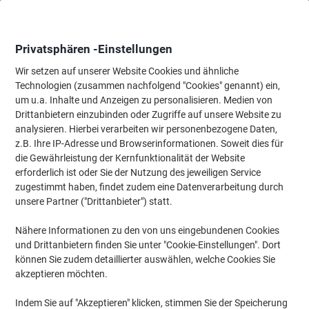
Skip
Skip
to
to
Content
Navigation
Privatsphären -Einstellungen
Wir setzen auf unserer Website Cookies und ähnliche
Technologien (zusammen nachfolgend "Cookies" genannt) ein,
Startseite
um u.a. Inhalte und Anzeigen zu personalisieren. Medien von
Meetings & Präsentation
Meetings & Präsentation
Whiteboard
Drittanbietern einzubinden oder Zugriffe auf unsere Website zu
Viking Whiteboard Wandmontiert Magnetisch Lackierter
analysieren. Hierbei verarbeiten wir personenbezogene Daten,
Stahl Einseitig 120 (B) x 90 (H) cm
z.B. Ihre IP-Adresse und Browserinformationen. Soweit dies für
die Gewährleistung der Kernfunktionalität der Website
erforderlich ist oder Sie der Nutzung des jeweiligen Service
Marke:
Viking
Artikelnr.:
2655966
zugestimmt haben, findet zudem eine Datenverarbeitung durch
unsere Partner ("Drittanbieter") statt.
Nähere Informationen zu den von uns eingebundenen Cookies
TIEF-
PREIS
und Drittanbietern finden Sie unter "Cookie-Einstellungen". Dort
können Sie zudem detaillierter auswählen, welche Cookies Sie
Eigen-
akzeptieren möchten.
marke
Inkl.
Indem Sie auf "Akzeptieren" klicken, stimmen Sie der Speicherung