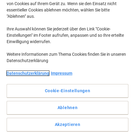
Geschenk
von Cookies auf Ihrem Gerät zu. Wenn sie den Einsatz nicht
essentieller Cookies ablehnen möchten, wählen Sie bitte
"Ablehnen" aus.
Ihre Auswahl können Sie jederzeit über den Link "Cookie-
Einstellungen" im Footer aufrufen, anpassen und so Ihre erteilte
Einwilligung widerrufen.
Weitere Informationen zum Thema Cookies finden Sie in unseren
Datenschutzerklärung
Datenschutzerklärung
Impressum
Cookie-Einstellungen
Magnetisch, praktisch, gut - für Ihre Präsentationen
Ablehnen
Das Viking Whiteboard bietet Ihnen durch seine Vielseitigkeit und
der magnetischen Eigenschaft viel Gestaltungsfreiraum. Zudem
Akzeptieren
ist es leicht zu reinigen.