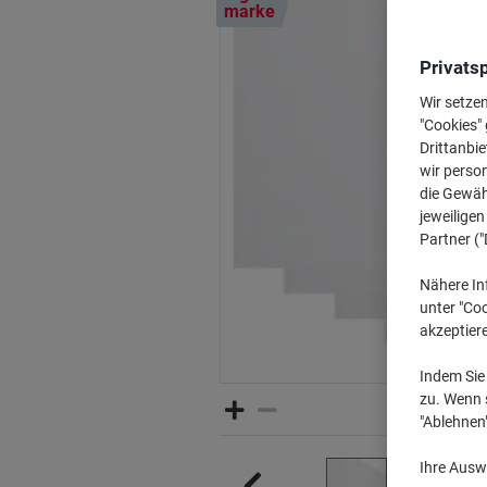
marke
Privats
Wir setze
"Cookies" 
Drittanbie
wir perso
die Gewähr
jeweilige
Partner ("
Nähere In
unter "Coo
akzeptier
Indem Sie 
zu. Wenn s
"Ablehnen
Ihre Auswa