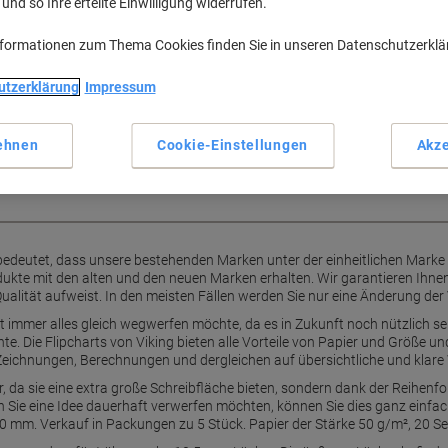
nd so Ihre erteilte Einwilligung widerrufen.
Mehr anzeigen
nformationen zum Thema Cookies finden Sie in unseren Datenschutzerkl
s Zeichnen und Planen
utzerklärung
Impressum
hung (500-440-300 mm), ohne
für professionelle
nte Business-Kommunikation.
ehnen
Cookie-Einstellungen
Akze
bedeutet, dass unsere bestehenden Marken unter der einheitlichen Mark
kte mit den alten und den neuen Marken erhalten. Wir garantieren Ihnen
ualität aufweist. In den meisten Fällen werden Sie nur eine Änderung der
 immer alles gleich wegwerfen möchte, da es in Zukunft noch nützlich se
e. Die Flipcharts von Viking bieten alle Vorteile von Papier und Größe 
eichnungen, Berechnungen und dergleichen auf übersichtliche und klare W
r, da sie eine extra große Schreibfläche bieten, sondern dank der Reihenf
Sie eine Idee dauerhaft verwerfen möchten, können Sie dies ganz einfach 
 mm. Verkauf in Packungen zu 5 Stück. Papier der Stärke 50 g/m², 20 Sei