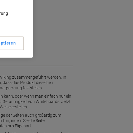
ärung
ptieren
e Viking zusammengeführt werden. In
, dass das Produkt dieselben
 Verpackung feststellen.
in kann, oder wenn man einfach nur ein
und Geräumigkeit von Whiteboards. Jetzt
eise erstellen.
olge der Seiten auch großartig zum
tun, indem Sie die Seite
ten pro Flipchart.