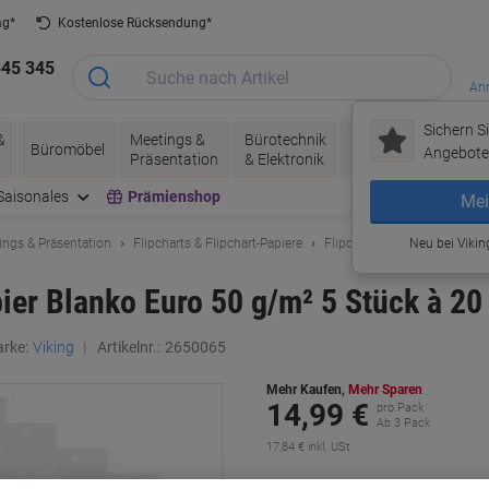
ag*
Kostenlose Rücksendung*
345 345
Anm
Sichern Si
&
Meetings &
Bürotechnik
Tinte &
Papier, V
Büromöbel
Angebote 
Präsentation
& Elektronik
Toner
& Pakete
Saisonales
Prämienshop
Mei
ings & Präsentation
Flipcharts & Flipchart-Papiere
Flipchart-Papiere
Neu bei Vikin
ier Blanko Euro 50 g/m² 5 Stück à 20 
rke:
Viking
Artikelnr.:
2650065
Mehr Kaufen,
Mehr Sparen
14,99 €
pro Pack
Ab 3 Pack
17,84 € inkl. USt