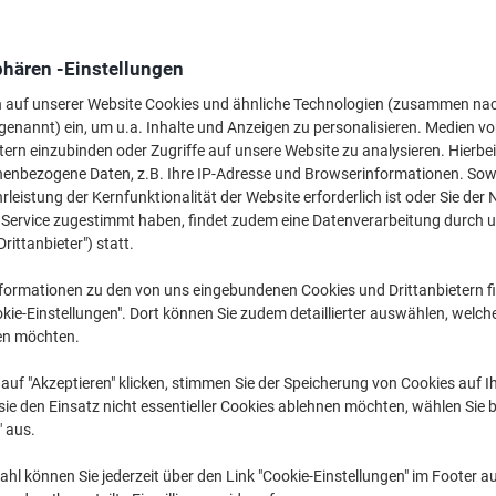
Menge
exkl. USt
Pack
1
16,99 €
phären -Einstellungen
Pack
2
15,99 €
-5%
n auf unserer Website Cookies und ähnliche Technologien (zusammen na
genannt) ein, um u.a. Inhalte und Anzeigen zu personalisieren. Medien v
Pack
3+
14,99 €
-11
tern einzubinden oder Zugriffe auf unsere Website zu analysieren. Hierbei
nenbezogene Daten, z.B. Ihre IP-Adresse und Browserinformationen. Sowe
Aktuell verfügbar
Lieferung 2-3 We
leistung der Kernfunktionalität der Website erforderlich ist oder Sie der
n Service zugestimmt haben, findet zudem eine Datenverarbeitung durch 
Menge
Drittanbieter") statt.
Zu einer Liste
formationen zu den von uns eingebundenen Cookies und Drittanbietern fi
kie-Einstellungen". Dort können Sie zudem detaillierter auswählen, welch
en möchten.
Lieferinformationen
Zahlu
auf "Akzeptieren" klicken, stimmen Sie der Speicherung von Cookies auf 
Haupteigenschaften
ie den Einsatz nicht essentieller Cookies ablehnen möchten, wählen Sie b
Extra große Schreibfläche
" aus.
Ideal für Präsentationen
Praktisch zum Erklären von 
hl können Sie jederzeit über den Link "Cookie-Einstellungen" im Footer au
Leicht abzureißende Seiten