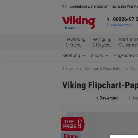
Skip
Skip
Kostenlose Lieferung am nächsten Werkt
to
to
3 Jahre Garantie auf alle Produkte
Content
Navigation
06026-97 
Kundenservice
Bewirtung
Reinigung
Wartung 
& Küche
& Hygiene
Sicherheit
Beratung
Shops
Angebote & 
Startseite
Meetings & Präsentation
Meet
Viking Flipchart-Pap
Ma
TIEF-
PREIS
Eigen-