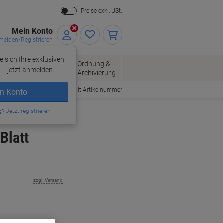
Preise exkl. USt.
Mein Konto
elden/Registrieren
e sich Ihre exklusiven
ersand
Ordnung &
Bürobedarf
– jetzt anmelden.
Archivierung
Bestellen mit Artikelnummer
n Konto
g?
Jetzt registrieren
Blatt
zzgl. Versand