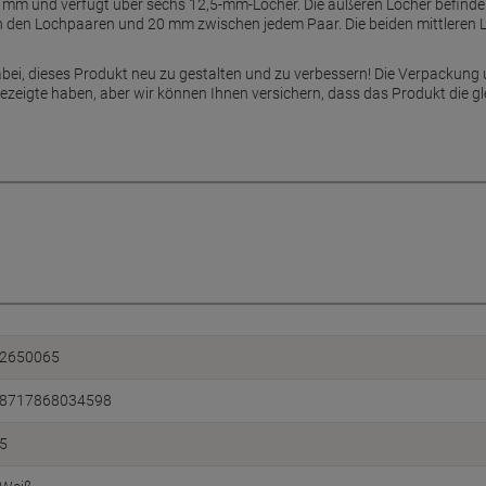
 mm und verfügt über sechs 12,5-mm-Löcher. Die äußeren Löcher befinden
 den Lochpaaren und 20 mm zwischen jedem Paar. Die beiden mittleren 
bei, dieses Produkt neu zu gestalten und zu verbessern! Die Verpackung 
gezeigte haben, aber wir können Ihnen versichern, dass das Produkt die gl
2650065
8717868034598
5