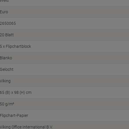
Weiß
Euro
2650065
20 Blatt
5 x Flipchartblock
Blanko
Gelocht
Viking
65 (B) x 98 (H) cm
50 g/m²
Flipchart-Papier
Viking Office International B.V.