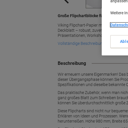
anpassen u
Weitere I
Große Flipchartblöcke für ausgiebige
Datensch
Viking Flipchart-Papier mit 6-fach Loc
Deckblatt – robust, zuverlässig, perfekt 
Präsentationen, Workshops und effizie
Abl
Vollständige Beschreibung lesen
Beschreibung
Wir erneuern unsere Eigenmarken! Das 
dieser Übergangsphase können Sie Produ
Spezifikationen und dieselbe bekannte Q
Das praktische Zubehör, wenn man nicht
ganz großes Blatt zum Schreiben braucht
können Sie überdurchschnittlich große Z
Diese Flipcharts sind nicht nur bequeme
Erklären von Ideen und Prozessen. Wenn 
herunterreißen. Höhe 980 mm, Breite 650