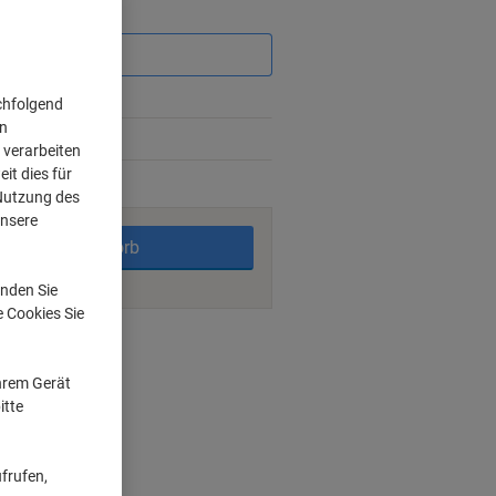
Sie
sparen
chfolgend
on
%
 verarbeiten
it dies für
rktage
 Nutzung des
unsere
In den Warenkorb
nden Sie
e Cookies Sie
ngsmöglichkeiten
Ihrem Gerät
itte
Prozessen
frufen,