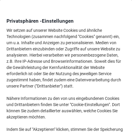
Skip
Skip
to
to
Content
Navigation
Privatsphären -Einstellungen
Wir setzen auf unserer Website Cookies und ähnliche
Technologien (zusammen nachfolgend "Cookies" genannt) ein,
Startseite
um u.a. Inhalte und Anzeigen zu personalisieren. Medien von
Bürotechnik & Technologie
Computertechnik & Zubehör
Mäus
Drittanbietern einzubinden oder Zugriffe auf unsere Website zu
Logitech Tastatur K280e 920-008669 Verkabelt Schwarz
analysieren. Hierbei verarbeiten wir personenbezogene Daten,
QWERTZ (DE)
z.B. Ihre IP-Adresse und Browserinformationen. Soweit dies für
die Gewährleistung der Kernfunktionalität der Website
erforderlich ist oder Sie der Nutzung des jeweiligen Service
Marke:
Logitech
Artikelnr.:
1065971
zugestimmt haben, findet zudem eine Datenverarbeitung durch
unsere Partner ("Drittanbieter") statt.
Nähere Informationen zu den von uns eingebundenen Cookies
und Drittanbietern finden Sie unter "Cookie-Einstellungen". Dort
können Sie zudem detaillierter auswählen, welche Cookies Sie
akzeptieren möchten.
Indem Sie auf "Akzeptieren" klicken, stimmen Sie der Speicherung