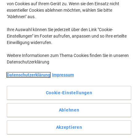
von Cookies auf Ihrem Gerät zu. Wenn sie den Einsatz nicht
essentieller Cookies ablehnen möchten, wählen Sie bitte
"Ablehnen" aus.
Ihre Auswahl können Sie jederzeit über den Link "Cookie-
Einstellungen" im Footer aufrufen, anpassen und so Ihre erteilte
Einwilligung widerrufen.
Weitere Informationen zum Thema Cookies finden Sie in unseren
Datenschutzerklärung
Datenschutzerklärung
Impressum
Entwickelt für effiziente und ergonomische Produktivität im
Büro
Cookie-Einstellungen
Kabelgebundene Tastatur mit QWERTZ-Layout, integrierter
Handballenauflage und langlebigem Design für komfortables
Ablehnen
Tippen und zuverlässige Leistung bei der täglichen Büroarbeit
Vollständige Beschreibung lesen
Akzeptieren
Mehr Kaufen,
Mehr Sparen
zzgl. Versand
pro Stück