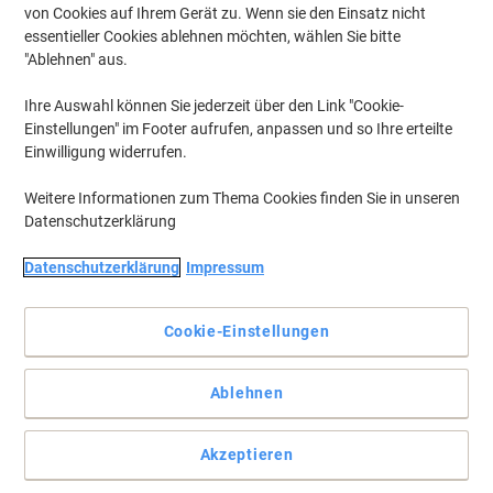
von Cookies auf Ihrem Gerät zu. Wenn sie den Einsatz nicht
essentieller Cookies ablehnen möchten, wählen Sie bitte
"Ablehnen" aus.
Ihre Auswahl können Sie jederzeit über den Link "Cookie-
Einstellungen" im Footer aufrufen, anpassen und so Ihre erteilte
Einwilligung widerrufen.
Weitere Informationen zum Thema Cookies finden Sie in unseren
Datenschutzerklärung
Datenschutzerklärung
Impressum
+
1
mehr
Cookie-Einstellungen
Aufbewahren mit Germania
Dieser stabile graphit- und eichenholzfarbene Rollcontainer von
Ablehnen
Germania ist der neue Star in Ihrem Arbeitszimmer.
Vollständige Beschreibung lesen
Akzeptieren
Mehr Kaufen,
Mehr Sparen
zzgl. Versand
229,99 €
pro Stück