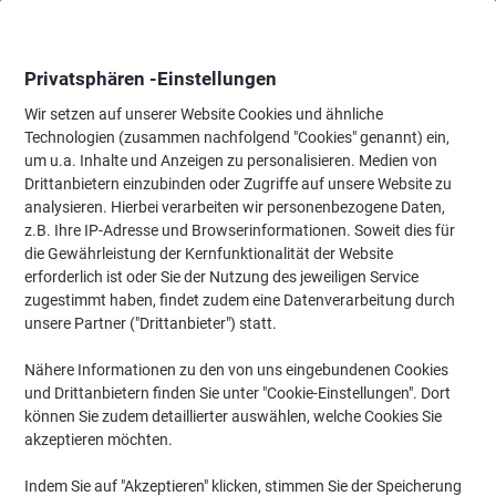
Skip
Skip
to
to
Content
Navigation
Privatsphären -Einstellungen
Wir setzen auf unserer Website Cookies und ähnliche
Technologien (zusammen nachfolgend "Cookies" genannt) ein,
Startseite
um u.a. Inhalte und Anzeigen zu personalisieren. Medien von
Büromöbel
Büromöbel
Regale & Schränke
Schreibtisch - 
Drittanbietern einzubinden oder Zugriffe auf unsere Website zu
GERMANIA Rollcontainer 4239-564 Braun, Grau 420 x
analysieren. Hierbei verarbeiten wir personenbezogene Daten,
490 x 610 mm
z.B. Ihre IP-Adresse und Browserinformationen. Soweit dies für
die Gewährleistung der Kernfunktionalität der Website
erforderlich ist oder Sie der Nutzung des jeweiligen Service
Marke:
GERMANIA
Artikelnr.:
1052924
zugestimmt haben, findet zudem eine Datenverarbeitung durch
unsere Partner ("Drittanbieter") statt.
Nähere Informationen zu den von uns eingebundenen Cookies
und Drittanbietern finden Sie unter "Cookie-Einstellungen". Dort
können Sie zudem detaillierter auswählen, welche Cookies Sie
akzeptieren möchten.
Indem Sie auf "Akzeptieren" klicken, stimmen Sie der Speicherung