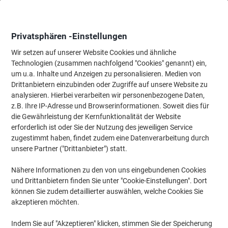
Skip
Skip
to
to
Content
Navigation
Privatsphären -Einstellungen
Wir setzen auf unserer Website Cookies und ähnliche
Technologien (zusammen nachfolgend "Cookies" genannt) ein,
Startseite
um u.a. Inhalte und Anzeigen zu personalisieren. Medien von
Bürotechnik & Technologie
Büromaschinen & Zubehör
Etiket
Drittanbietern einzubinden oder Zugriffe auf unsere Website zu
DYMO LabelManager LM 160 Etikettendrucker
analysieren. Hierbei verarbeiten wir personenbezogene Daten,
Vorteilspaket Thermal QWERTZ Schwarz
z.B. Ihre IP-Adresse und Browserinformationen. Soweit dies für
die Gewährleistung der Kernfunktionalität der Website
erforderlich ist oder Sie der Nutzung des jeweiligen Service
Marke:
DYMO
Artikelnr.:
1189802
zugestimmt haben, findet zudem eine Datenverarbeitung durch
unsere Partner ("Drittanbieter") statt.
Nähere Informationen zu den von uns eingebundenen Cookies
und Drittanbietern finden Sie unter "Cookie-Einstellungen". Dort
können Sie zudem detaillierter auswählen, welche Cookies Sie
akzeptieren möchten.
Indem Sie auf "Akzeptieren" klicken, stimmen Sie der Speicherung