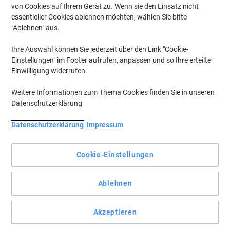
von Cookies auf Ihrem Gerät zu. Wenn sie den Einsatz nicht
essentieller Cookies ablehnen möchten, wählen Sie bitte
"Ablehnen" aus.
Ihre Auswahl können Sie jederzeit über den Link "Cookie-
Einstellungen" im Footer aufrufen, anpassen und so Ihre erteilte
Einwilligung widerrufen.
Weitere Informationen zum Thema Cookies finden Sie in unseren
Datenschutzerklärung
Datenschutzerklärung
Impressum
Cookie-Einstellungen
Gestalten Sie Ihre Etiketten mit diesem robusten DYMO Label
Ablehnen
Maker individuell
Mit diesem kompakten und leichten Etikettendrucker von DYMO
Akzeptieren
können Sie mühelos Etiketten für alle Ihre organisatorischen
Anforderungen erstellen.