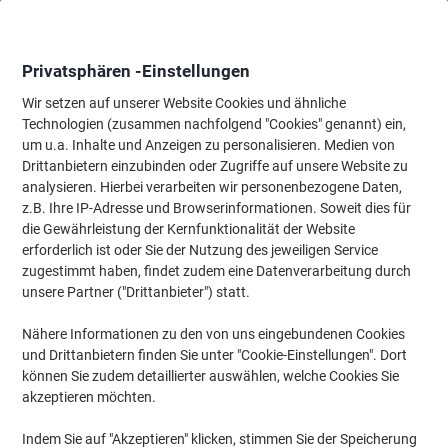
Skip
Skip
to
to
Content
Navigation
Privatsphären -Einstellungen
Wir setzen auf unserer Website Cookies und ähnliche
Technologien (zusammen nachfolgend "Cookies" genannt) ein,
Startseite
um u.a. Inhalte und Anzeigen zu personalisieren. Medien von
Papier, Versand & Pakete
Verpacken & Versenden
Porto & Ver
Drittanbietern einzubinden oder Zugriffe auf unsere Website zu
Deutsche Post Briefmarken 1,10 € Gummiert 200 Stück
analysieren. Hierbei verarbeiten wir personenbezogene Daten,
z.B. Ihre IP-Adresse und Browserinformationen. Soweit dies für
die Gewährleistung der Kernfunktionalität der Website
Marke:
Deutsche Post
Artikelnr.:
1229115
erforderlich ist oder Sie der Nutzung des jeweiligen Service
zugestimmt haben, findet zudem eine Datenverarbeitung durch
unsere Partner ("Drittanbieter") statt.
Nähere Informationen zu den von uns eingebundenen Cookies
und Drittanbietern finden Sie unter "Cookie-Einstellungen". Dort
können Sie zudem detaillierter auswählen, welche Cookies Sie
akzeptieren möchten.
Indem Sie auf "Akzeptieren" klicken, stimmen Sie der Speicherung