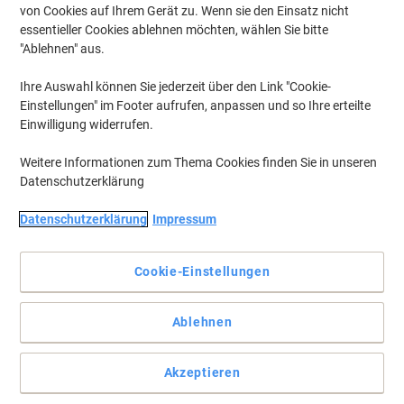
von Cookies auf Ihrem Gerät zu. Wenn sie den Einsatz nicht
essentieller Cookies ablehnen möchten, wählen Sie bitte
"Ablehnen" aus.
Ihre Auswahl können Sie jederzeit über den Link "Cookie-
Einstellungen" im Footer aufrufen, anpassen und so Ihre erteilte
Einwilligung widerrufen.
Weitere Informationen zum Thema Cookies finden Sie in unseren
Datenschutzerklärung
Datenschutzerklärung
Impressum
Deutsche Post Briefmarken – Verkauf im Namen und für
Rechnung der Deutschen Post AG
Cookie-Einstellungen
Vollständige Beschreibung lesen
Nur
zzgl. Versand
Ablehnen
220,00 €
pro Pack
220,00 € inkl. USt
Akzeptieren
Aktuell verfügbar
Vor 17:00 Uhr bestellt, am nächsten Werktag geliefert
Hinweis: Dieses Produkt ist nicht retournierbar und kann nur