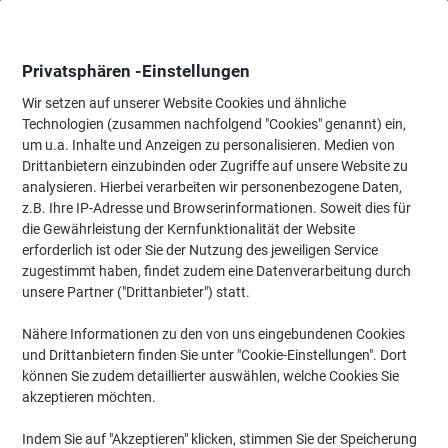
Skip
Skip
to
to
Content
Navigation
Privatsphären -Einstellungen
Wir setzen auf unserer Website Cookies und ähnliche
Technologien (zusammen nachfolgend "Cookies" genannt) ein,
Startseite
um u.a. Inhalte und Anzeigen zu personalisieren. Medien von
Büromöbel
Büromöbel
Stühle
Bürostühle
Drittanbietern einzubinden oder Zugriffe auf unsere Website zu
Viking Realspace Jura Bürostuhl Wippmechanik Stoff
analysieren. Hierbei verarbeiten wir personenbezogene Daten,
Optionale Armlehne Höhenverstellbarer Sitz Schwarz
z.B. Ihre IP-Adresse und Browserinformationen. Soweit dies für
110 kg 635 x 495 x 1.060 mm
die Gewährleistung der Kernfunktionalität der Website
erforderlich ist oder Sie der Nutzung des jeweiligen Service
zugestimmt haben, findet zudem eine Datenverarbeitung durch
Marke:
Viking Realspace
Artikelnr.:
6049971
unsere Partner ("Drittanbieter") statt.
Nähere Informationen zu den von uns eingebundenen Cookies
und Drittanbietern finden Sie unter "Cookie-Einstellungen". Dort
TIEF-
PREIS
können Sie zudem detaillierter auswählen, welche Cookies Sie
akzeptieren möchten.
Eigen-
marke
Indem Sie auf "Akzeptieren" klicken, stimmen Sie der Speicherung