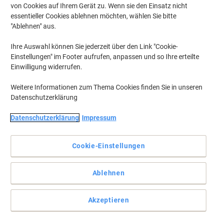
von Cookies auf Ihrem Gerät zu. Wenn sie den Einsatz nicht
essentieller Cookies ablehnen möchten, wählen Sie bitte
"Ablehnen" aus.
Ihre Auswahl können Sie jederzeit über den Link "Cookie-
Einstellungen" im Footer aufrufen, anpassen und so Ihre erteilte
Einwilligung widerrufen.
Weitere Informationen zum Thema Cookies finden Sie in unseren
Datenschutzerklärung
Datenschutzerklärung
Impressum
+
7
mehr
Cookie-Einstellungen
Qualität, Komfort und Stil in einem mit Viking-Stühlen
Ablehnen
Der elegante Bürostuhl Jura von Viking bietet Ihnen die Stütze, die
Sie für ein bequemes Arbeiten am Schreibtisch brauchen.
Vollständige Beschreibung lesen
Akzeptieren
Mehr Kaufen,
Mehr Sparen