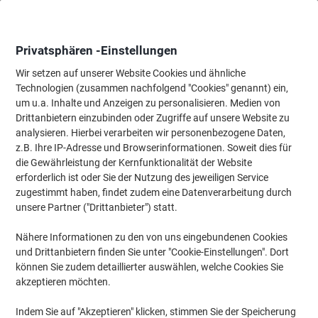
Skip
Skip
to
to
Content
Navigation
Privatsphären -Einstellungen
Wir setzen auf unserer Website Cookies und ähnliche
Technologien (zusammen nachfolgend "Cookies" genannt) ein,
Startseite
um u.a. Inhalte und Anzeigen zu personalisieren. Medien von
Bürotechnik & Technologie
Büromaschinen & Zubehör
Etiket
Drittanbietern einzubinden oder Zugriffe auf unsere Website zu
Brother Etikettendrucker P-Touch PT-D200BW QWERTZ
analysieren. Hierbei verarbeiten wir personenbezogene Daten,
z.B. Ihre IP-Adresse und Browserinformationen. Soweit dies für
die Gewährleistung der Kernfunktionalität der Website
Marke:
Brother
Artikelnr.:
7164081
erforderlich ist oder Sie der Nutzung des jeweiligen Service
zugestimmt haben, findet zudem eine Datenverarbeitung durch
unsere Partner ("Drittanbieter") statt.
Nähere Informationen zu den von uns eingebundenen Cookies
und Drittanbietern finden Sie unter "Cookie-Einstellungen". Dort
können Sie zudem detaillierter auswählen, welche Cookies Sie
akzeptieren möchten.
Indem Sie auf "Akzeptieren" klicken, stimmen Sie der Speicherung