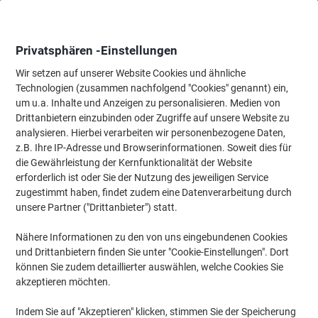
Skip
Skip
to
to
Content
Navigation
Privatsphären -Einstellungen
Wir setzen auf unserer Website Cookies und ähnliche
Technologien (zusammen nachfolgend "Cookies" genannt) ein,
Startseite
um u.a. Inhalte und Anzeigen zu personalisieren. Medien von
Bewirtung & Küche
Bewirtung & Küche
Kaffee & Tee Zubehör
Drittanbietern einzubinden oder Zugriffe auf unsere Website zu
Viking Kaffeeweißer-sticks 1000 Stück à 2.5 g
analysieren. Hierbei verarbeiten wir personenbezogene Daten,
z.B. Ihre IP-Adresse und Browserinformationen. Soweit dies für
die Gewährleistung der Kernfunktionalität der Website
Marke:
Viking
Artikelnr.:
4738830
erforderlich ist oder Sie der Nutzung des jeweiligen Service
zugestimmt haben, findet zudem eine Datenverarbeitung durch
unsere Partner ("Drittanbieter") statt.
Nähere Informationen zu den von uns eingebundenen Cookies
und Drittanbietern finden Sie unter "Cookie-Einstellungen". Dort
können Sie zudem detaillierter auswählen, welche Cookies Sie
akzeptieren möchten.
Indem Sie auf "Akzeptieren" klicken, stimmen Sie der Speicherung