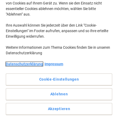
von Cookies auf Ihrem Gerät zu. Wenn sie den Einsatz nicht
essentieller Cookies ablehnen möchten, wählen Sie bitte
"Ablehnen" aus.
Ihre Auswahl können Sie jederzeit über den Link "Cookie-
Einstellungen" im Footer aufrufen, anpassen und so Ihre erteilte
Einwilligung widerrufen.
Weitere Informationen zum Thema Cookies finden Sie in unseren
Datenschutzerklärung
Datenschutzerklärung
Impressum
Cookie-Einstellungen
Der praktische, perfekte Begleiter für jede Tasse Kaffee
Ablehnen
Für die cremigen Viking Kaffeeweißersticks ist keine
Aufbewahrung im Kühlschrank erforderlich. Sie können einfach
aufbewahrt werden und sind bei jeder Bewirtung leicht zur Hand.
Akzeptieren
Vollständige Beschreibung lesen