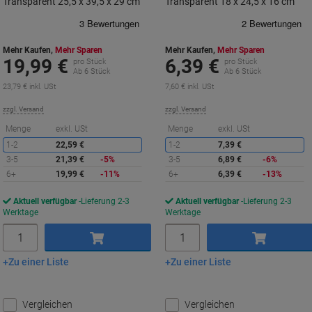
Transparent 25,5 x 39,5 x 29 cm
Transparent 18 x 24,5 x 16 cm
Mehr Kaufen,
Mehr Sparen
Mehr Kaufen,
Mehr Sparen
19,99 €
6,39 €
pro Stück
pro Stück
Ab 6 Stück
Ab 6 Stück
23,79 € inkl. USt
7,60 € inkl. USt
zzgl. Versand
zzgl. Versand
Sie
S
Menge
exkl. USt
Menge
exkl. USt
sparen
s
1-2
22,59 €
1-2
7,39 €
3-5
21,39 €
-5%
3-5
6,89 €
-6%
6+
19,99 €
-11%
6+
6,39 €
-13%
Aktuell verfügbar
Lieferung 2-3
Aktuell verfügbar
Lieferung 2-3
Werktage
Werktage
Menge
Menge
Zu einer Liste
Zu einer Liste
In den Warenkorb
In den Warenkorb
Vergleichen
Vergleichen