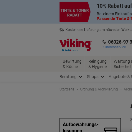
Skip
Skip
10% Rabatt auf
to
to
Content
Navigation
Bei einem Einkauf a
Passende Tinte & T
Kostenlose Lieferung am nächsten Werkt
3 Jahre Garantie auf alle Produkte
06026-97 
Kundenservice
Bewirtung
Reinigung
Wartung 
& Küche
& Hygiene
Sicherheit
Beratung
Shops
Angebote & 
Startseite
Ordnung & Archivierung
Arch
Aufbewahrungs-
lösungen