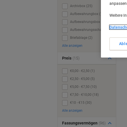
anpassen u
Archivbox (25)
Aufbewahrungbox (13)
Weitere I
Aufbewahrungsbox (145)
Datensch
Aufbewahrungsschale (1)
Briefablage (2)
Abl
Alle anzeigen
Preis
(15)
€0,00 - €2,50 (1)
€2,50 - €5,00 (5)
€5,00 - €7,50 (10)
€7,50 - €10,00 (18)
€10 - €15 (30)
Alle anzeigen
Fassungsvermögen
(96)