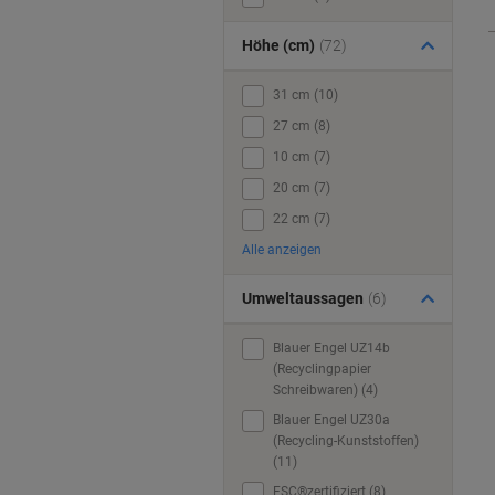
Höhe (cm)
(72)
31 cm (10)
27 cm (8)
10 cm (7)
20 cm (7)
22 cm (7)
Alle anzeigen
Umweltaussagen
(6)
Blauer Engel UZ14b
(Recyclingpapier
Schreibwaren) (4)
Blauer Engel UZ30a
(Recycling-Kunststoffen)
(11)
FSC®zertifiziert (8)