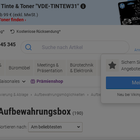
 Tinte & Toner
VDE-TINTEW31
b 99 € (exkl. MwSt.)
oner finden ›
ag*
Kostenlose Rücksendung*
345 345
Anm
Sichern Si
&
Meetings &
Bürotechnik
Tinte &
Papier, V
Büromöbel
Angebote 
Präsentation
& Elektronik
Toner
& Pakete
Saisonales
Prämienshop
Mei
ivierung & Ablage
Aufbewahrungsmöglichkeiten
Aufbewahrungsbox
Neu bei Vikin
Aufbewahrungsbox
(190)
Sortieren nach: