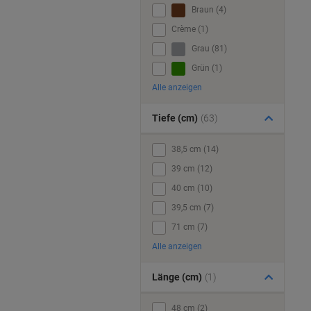
Braun (4)
Crème (1)
Grau (81)
Grün (1)
Alle anzeigen
Tiefe (cm)
(63)
38,5 cm (14)
39 cm (12)
40 cm (10)
39,5 cm (7)
71 cm (7)
Alle anzeigen
Länge (cm)
(1)
48 cm (2)