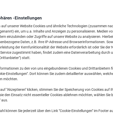
phären -Einstellungen
n auf unserer Website Cookies und ähnliche Technologien (zusammen na
genannt) ein, um u.a. Inhalte und Anzeigen zu personalisieren. Medien v
< 10 L ›
10 L - 30 L ›
32 L - 60 L ›
tern einzubinden oder Zugriffe auf unsere Website zu analysieren. Hierbei
nenbezogene Daten, z.B. Ihre IP-Adresse und Browserinformationen. Sowe
leistung der Kernfunktionalität der Website erforderlich ist oder Sie der
Sie sorgen gerne für Ordnung im Büro oder zuhause? Unser breites Sortime
n Service zugestimmt haben, findet zudem eine Datenverarbeitung durch 
Lösungen für die Aufbewahrung Ihrer Ordner, Akten, Materialien und mehr
Drittanbieter") statt.
Aufbewahrungsboxen in verschiedenen Farben und Formen und verlieren Si
Bürowaren.
formationen zu den von uns eingebundenen Cookies und Drittanbietern fi
kie-Einstellungen". Dort können Sie zudem detaillierter auswählen, welch
en möchten.
auf "Akzeptieren" klicken, stimmen Sie der Speicherung von Cookies auf 
ie den Einsatz nicht essentieller Cookies ablehnen möchten, wählen Sie b
" aus.
hl können Sie jederzeit über den Link "Cookie-Einstellungen" im Footer au