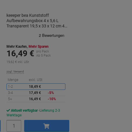
keeeper bea Kunststoff
Aufbewahrungsbox 4 x 5,6 L
Transparent 19,5 x 33 x 12 cm 4
Stück
Mehr Kaufen,
Mehr Sparen
16,49 €
pro Pack
Ab 5 Pack
19,62 € inkl. USt
zzgl. Versand
ie
Sie
Menge
exkl. USt
paren
sparen
1-2
18,49 €
3-4
17,49 €
-5%
5+
16,49 €
-10%
Aktuell verfügbar
Lieferung 2-3
Werktage
Menge