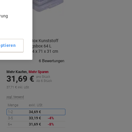
ärung
Really Useful Box Kunststoff
ptieren
Aufbewahrungsbox 64 L
Transparent 44 x 71 x 31 cm
Mehr Kaufen,
Mehr Sparen
31,69 €
pro Stück
Ab 6 Stück
37,71 € inkl. USt
zzgl. Versand
ie
Sie
Menge
exkl. USt
paren
sparen
1-2
34,69 €
3-5
33,19 €
-4%
6+
31,69 €
-8%