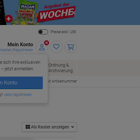
Close
Preise exkl. USt.
Mein Konto
elden/Registrieren
e sich Ihre exklusiven
ersand
Ordnung &
Bürobedarf
– jetzt anmelden.
Archivierung
Bestellen mit Artikelnummer
n Konto
g?
Jetzt registrieren
Als Raster anzeigen