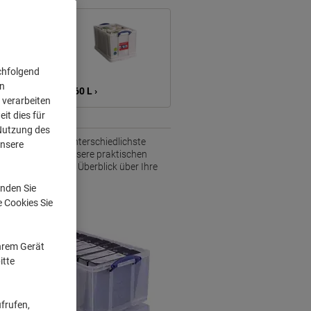
chfolgend
on
> 60 L ›
 verarbeiten
it dies für
 Nutzung des
nt bietet Ihnen unterschiedlichste
unsere
. Entdecken Sie unsere praktischen
e nie wieder den Überblick über Ihre
nden Sie
e Cookies Sie
Ihrem Gerät
itte
frufen,