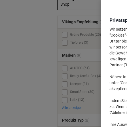
Shop
Privats
Viking’s Empfehlung
(2)
Wir setze
Grüne Produkte (25)
"Cookies" 
Drittanbie
Tiefpreis (3)
wir perso
die Gewähr
Marken
(9)
jeweilige
Partner ("
ALUTEC (51)
Really Useful Box (42)
Nähere In
unter "Coo
keeeper (31)
akzeptier
SmartStore (30)
Leitz (13)
Indem Sie 
zu. Wenn s
Alle anzeigen
"Ablehnen
Produkt Typ
(8)
Ihre Auswa