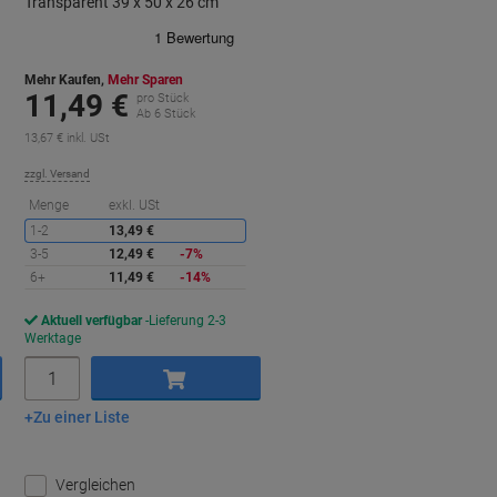
Transparent 39 x 50 x 26 cm
Mehr Kaufen,
Mehr Sparen
11,49 €
pro Stück
Ab 6 Stück
13,67 € inkl. USt
zzgl. Versand
ie
Sie
Menge
exkl. USt
paren
sparen
1-2
13,49 €
3-5
12,49 €
-7%
6+
11,49 €
-14%
Aktuell verfügbar
Lieferung 2-3
Werktage
Menge
Zu einer Liste
In den Warenkorb
Vergleichen