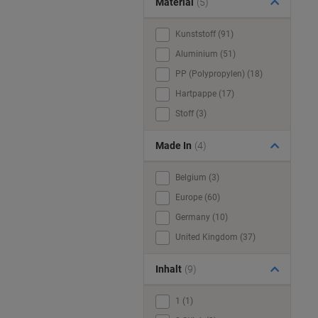
Material
(5)
Kunststoff (91)
Aluminium (51)
PP (Polypropylen) (18)
Hartpappe (17)
Stoff (3)
Made In
(4)
Belgium (3)
Europe (60)
Germany (10)
United Kingdom (37)
Inhalt
(9)
1 (1)