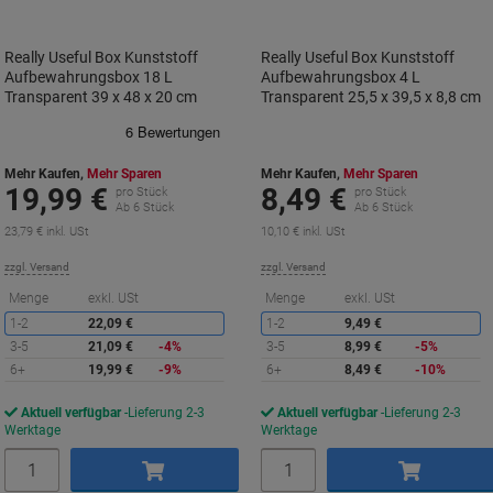
Really Useful Box Kunststoff
Really Useful Box Kunststoff
Aufbewahrungsbox 18 L
Aufbewahrungsbox 4 L
Transparent 39 x 48 x 20 cm
Transparent 25,5 x 39,5 x 8,8 cm
Mehr Kaufen,
Mehr Sparen
Mehr Kaufen,
Mehr Sparen
19,99 €
8,49 €
pro Stück
pro Stück
Ab 6 Stück
Ab 6 Stück
23,79 € inkl. USt
10,10 € inkl. USt
zzgl. Versand
zzgl. Versand
Sie
S
Menge
exkl. USt
Menge
exkl. USt
sparen
s
1-2
22,09 €
1-2
9,49 €
3-5
21,09 €
-4%
3-5
8,99 €
-5%
6+
19,99 €
-9%
6+
8,49 €
-10%
Aktuell verfügbar
Lieferung 2-3
Aktuell verfügbar
Lieferung 2-3
Werktage
Werktage
Menge
Menge