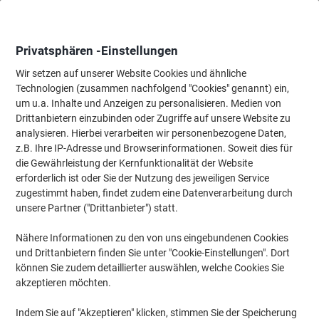
Skip
Skip
to
to
Content
Navigation
Privatsphären -Einstellungen
Wir setzen auf unserer Website Cookies und ähnliche
Technologien (zusammen nachfolgend "Cookies" genannt) ein,
Startseite
um u.a. Inhalte und Anzeigen zu personalisieren. Medien von
Bürotechnik & Technologie
Elektronik
HiFi- & Unterhaltungst
Drittanbietern einzubinden oder Zugriffe auf unsere Website zu
Apple EarPods mit Mikrofon Weiß
analysieren. Hierbei verarbeiten wir personenbezogene Daten,
z.B. Ihre IP-Adresse und Browserinformationen. Soweit dies für
die Gewährleistung der Kernfunktionalität der Website
Marke:
Apple
Artikelnr.:
1269169
erforderlich ist oder Sie der Nutzung des jeweiligen Service
zugestimmt haben, findet zudem eine Datenverarbeitung durch
unsere Partner ("Drittanbieter") statt.
Nähere Informationen zu den von uns eingebundenen Cookies
und Drittanbietern finden Sie unter "Cookie-Einstellungen". Dort
können Sie zudem detaillierter auswählen, welche Cookies Sie
akzeptieren möchten.
Indem Sie auf "Akzeptieren" klicken, stimmen Sie der Speicherung