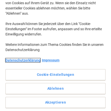
von Cookies auf Ihrem Gerät zu. Wenn sie den Einsatz nicht
essentieller Cookies ablehnen möchten, wählen Sie bitte
"Ablehnen" aus.
Ihre Auswahl können Sie jederzeit über den Link "Cookie-
Einstellungen" im Footer aufrufen, anpassen und so Ihre erteilte
Einwilligung widerrufen.
Weitere Informationen zum Thema Cookies finden Sie in unseren
Datenschutzerklärung
Datenschutzerklärung
Impressum
Cookie-Einstellungen
Erleben Sie innovative Technologie mit Apple
Ablehnen
Genießen Sie kristallklaren Sound, beeindruckenden Hörgenuss
und nahtlose Konnektivität. Die innovative Technologie von Apple
sorgt dafür, dass Sie das bestmögliche Audioerlebnis erhalten.
Akzeptieren
Vollständige Beschreibung lesen