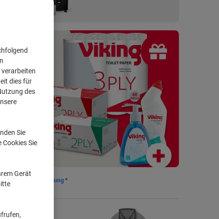
chfolgend
on
apier
 verarbeiten
it dies für
 Nutzung des
unsere
nden Sie
e Cookies Sie
Ihrem Gerät
ostenlose Rücksendung
*
itte
frufen,