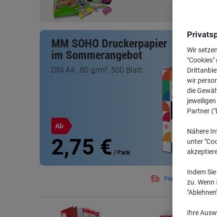
Privats
MM SOHO Druckerpapier
Wir setze
im Sommerangebot
"Cookies" 
DIN A4 , 80 g/m², 500 Blatt
Drittanbie
wir perso
die Gewähr
jeweilige
Partner ("
Ab
Nähere In
2,75 €
unter "Coo
akzeptier
/ Pack
Indem Sie 
Frachtkostenfreie Li
zu. Wenn s
"Ablehnen
Ihre Auswa