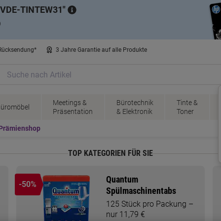
VDE-TINTEW31
)
 Rücksendung*
3 Jahre Garantie auf alle Produkte
Meetings &
Bürotechnik
Tinte &
üromöbel
Präsentation
& Elektronik
Toner
Prämienshop
TOP KATEGORIEN FÜR SIE
Quantum
-50%
Spülmaschinentabs
125 Stück pro Packung –
nur 11,79 €