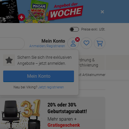
Close
Preise exkl. USt.
Mein Konto
Anmelden/Registrieren
Sichern Sie sich Ihre exklusiven
Papier, Versand
Ordnung &
Bürobedarf
Angebote – jetzt anmelden.
& Pakete
Archivierung
Bestellen mit Artikelnummer
Mein Konto
Neu bei Viking?
Jetzt registrieren
20% oder 30%
Geburtstagsrabatt!
Mehr sparen +
Gratisgeschenk