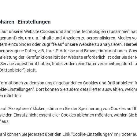
phären -Einstellungen
Gratis Handseife/
n auf unserer Website Cookies und ähnliche Technologien (zusammen na
Tiefpreis
Toilettenreiniger
genannt) ein, um u.a. Inhalte und Anzeigen zu personalisieren. Medien v
zu 2x Handtücher/Toilettenp
tern einzubinden oder Zugriffe auf unsere Website zu analysieren. Hierbei
nenbezogene Daten, z.B. Ihre IP-Adresse und Browserinformationen. Sowe
leistung der Kernfunktionalität der Website erforderlich ist oder Sie der
n Service zugestimmt haben, findet zudem eine Datenverarbeitung durch 
Drittanbieter") statt.
Ab
formationen zu den von uns eingebundenen Cookies und Drittanbietern fi
16,09 €
kie-Einstellungen". Dort können Sie zudem detaillierter auswählen, welch
en möchten.
/ Stuck
auf "Akzeptieren" klicken, stimmen Sie der Speicherung von Cookies auf 
eferung
ab 99 € (exkl. USt.)
Zustellung am
nächsten Werktag
*
K
ie den Einsatz nicht essentieller Cookies ablehnen möchten, wählen Sie b
" aus.
DEALS, ANGEBOTE & TRENDS
hl können Sie jederzeit über den Link "Cookie-Einstellungen" im Footer au