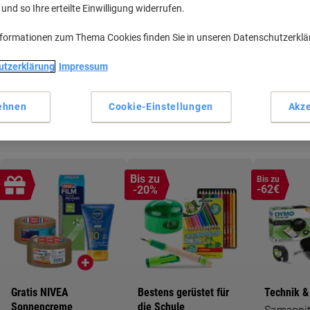
nd so Ihre erteilte Einwilligung widerrufen.
nformationen zum Thema Cookies finden Sie in unseren Datenschutzerkl
Neu bei Viking
Mengenrabatte
utzerklärung
Impressum
t
Stöbern Sie in unseren neuen
Gross einkaufen, clever
Produkten
sparen
ehnen
Cookie-Einstellungen
Akze
Bis zu
Bis zu
-62€
-20%
Gratis NIVEA
Bestens gerüstet für
Technik &
Sonnencreme
die Schule