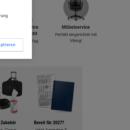
ärung
Vergessen Sie Ihre
Möbelservice
Briefmarken nicht
Perfekt eingerichtet mit
Viking!
Am nächsten Werktag
ptieren
geliefert
 Zubehör
Bereit für 2027?