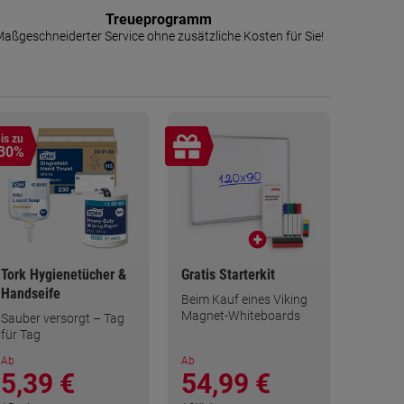
Treueprogramm
aßgeschneiderter Service ohne zusätzliche Kosten für Sie!
is zu
30%
Tork Hygienetücher &
Gratis Starterkit
Handseife
Beim Kauf eines Viking
Magnet-Whiteboards
Sauber versorgt – Tag
für Tag
Ab
Ab
5,39 €
54,99 €