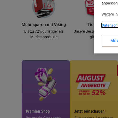
anpassen u
Weitere I
Mehr sparen mit Viking
Tiefpreis
Datensch
Bis zu 72% günstiger als
Unsere Bestseller dauerhaf
Markenprodukte
günstig
Abl
Prämien Shop
Jetzt reinschauen!