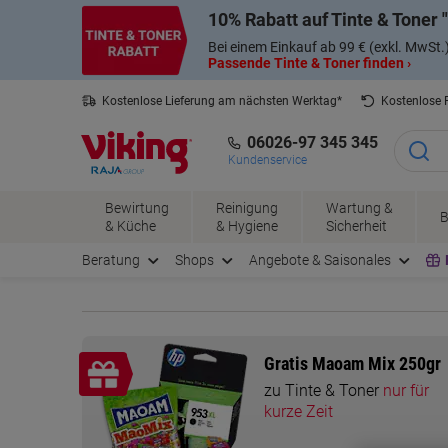
Skip
Skip
10% Rabatt auf Tinte & Toner
to
to
Content
Navigation
Bei einem Einkauf ab 99 € (exkl. MwSt.
Passende Tinte & Toner finden ›
Kostenlose Lieferung am nächsten Werktag*
Kostenlose
06026-97 345 345
Kundenservice
Bewirtung
Reinigung
Wartung &
B
& Küche
& Hygiene
Sicherheit
Beratung
Shops
Angebote & Saisonales
Gratis Maoam Mix 250gr
zu Tinte & Toner
nur für
kurze Zeit