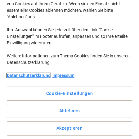
von Cookies auf Ihrem Gerät zu. Wenn sie den Einsatz nicht
essentieller Cookies ablehnen möchten, wählen Sie bitte
"Ablehnen" aus.
Ihre Auswahl können Sie jederzeit über den Link "Cookie-
Einstellungen" im Footer aufrufen, anpassen und so Ihre erteilte
Einwilligung widerrufen.
Weitere Informationen zum Thema Cookies finden Sie in unseren
Datenschutzerklärung
Datenschutzerklärung
Impressum
Cookie-Einstellungen
Wofür auch immer Sie Ihre Etiketten benötigen
Ablehnen
Egal wofür Sie Ihre Etiketten benötigen, die Universaletiketten
980460 von Viking sind praktisch, verlässlich und leicht zu
Akzeptieren
handhaben. Sie eignen sich für den Einsatz mit allen gängigen
Drucker und Kopierer.