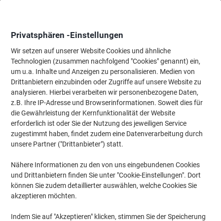
Skip
Skip
to
to
Content
Navigation
Privatsphären -Einstellungen
Wir setzen auf unserer Website Cookies und ähnliche
Technologien (zusammen nachfolgend "Cookies" genannt) ein,
Startseite
um u.a. Inhalte und Anzeigen zu personalisieren. Medien von
Papier, Versand & Pakete
Papier & Etiketten
Etiketten
Adres
Drittanbietern einzubinden oder Zugriffe auf unsere Website zu
Viking Universaletiketten 980460 Selbstklebend Weiß
analysieren. Hierbei verarbeiten wir personenbezogene Daten,
7 x 3,6 cm 100 Blatt à 24 Etiketten
z.B. Ihre IP-Adresse und Browserinformationen. Soweit dies für
die Gewährleistung der Kernfunktionalität der Website
erforderlich ist oder Sie der Nutzung des jeweiligen Service
Marke:
Viking
Artikelnr.:
980460
zugestimmt haben, findet zudem eine Datenverarbeitung durch
unsere Partner ("Drittanbieter") statt.
Nähere Informationen zu den von uns eingebundenen Cookies
TIEF-
PREIS
und Drittanbietern finden Sie unter "Cookie-Einstellungen". Dort
können Sie zudem detaillierter auswählen, welche Cookies Sie
Eigen-
akzeptieren möchten.
marke
Nachhaltig
Indem Sie auf "Akzeptieren" klicken, stimmen Sie der Speicherung